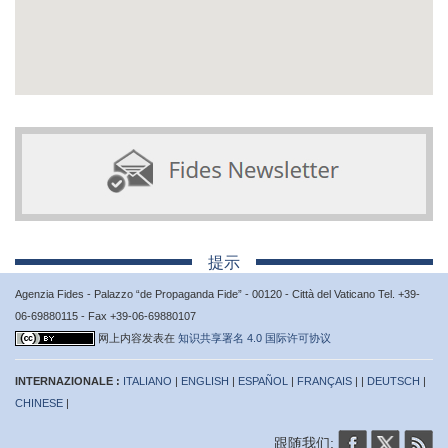
提示
Agenzia Fides - Palazzo “de Propaganda Fide” - 00120 - Città del Vaticano Tel. +39-
06-69880115 - Fax +39-06-69880107
网上内容发表在
知识共享署名 4.0 国际许可协议
INTERNAZIONALE :
ITALIANO
|
ENGLISH
|
ESPAÑOL
|
FRANÇAIS
| |
DEUTSCH
|
CHINESE
|
跟随我们: