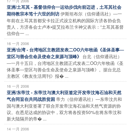
17 一月 2006
亚洲/土耳其 - 基督信仰合一运动步伐向前迈进，土耳其社会
伊斯坦布尔（信仰通讯社）―一
期待教宗本笃十六世的到访
年前在土耳其首都安卡拉正式设立机构的国际方济各协会负
责人，方济各会士卢本•提艾拉布兰卡神父表示：“土耳其基督
信仰合一 ...
16 一月 2006
亚洲/台湾 - 台湾地区主教团发表二OO六年牧函《圣体圣事―
台北（信仰通讯社）
堂区与善会生命及使命之泉源与顶峰》
―一月十五日，台湾地区主教团正式发表二OO六年牧函《圣
体圣事―堂区与善会生命及使命之泉源与顶峰》。据台北总
主教区《教友生活周刊》报� ...
16 一月 2006
亚洲/东帝汶 - 东帝汶与澳大利亚签定开发帝汶海石油和天然
帝力（信仰通讯社）―东帝汶共和
气合同旨在共同战胜贫困
国与澳大利亚签署了联合开发帝汶海石油和天然气资源的协
议。在悉尼达成的协议中，双方将各投资50%在将东帝汶和
新大陆隔开的帝� ...
14 一月 2006