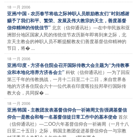
18 一月 2006
亚洲/中国 - 农历春节将临之际神职人员鼓励教友们“时刻感谢
赐予了我们和平、繁荣、发展及伟大教宗的天主，善度基督
北京（信仰通讯社）―在中华民族和亚
信仰精神的传统佳节”
洲部分地区国家人民的传统佳节农历新年即将到来之际，北
京天主教会的神职人员不断提醒教友们善度基督信仰精神的
节日，将� ...
18 一月 2006
亚洲/印度 - 方济各住院会召开国际传教大会主题为“为传教事
科钦（信仰通讯社）―为了回应
业和本地化培养方济各会士”
第三千年的传教挑战，一月十二日至二十二日，来自世界各
地的方济各住院会六十一位代表在印度喀拉拉邦举行国际传
教大会，共同探� ...
18 一月 2006
亚洲/韩国 - 主教团发表基督信仰合一祈祷周文告强调基督信
首尔
仰合一是教会和每一名基督信徒日常工作中的基本使命
（信仰通讯社）―二OO六年基督信仰合一祈祷周（一月十八
日至二十五日）之际，韩国主教团促进基督信仰合一与宗教
对话委员会为配合今年的主题――“那有两� ...