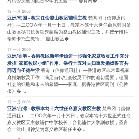
18 一月 2006
梵蒂冈（信仰通讯
亚洲/韩国 - 教宗任命釜山教区辅理主教
社）―二OO六年一月十七日，教宗本笃十六世任命原韩国釜
山教区秘书长黄哲秀蒙席为釜山教区辅理主教，并授予维科
蒂帕卡托主教衔。 釜山教区� ...
17 一月 2006
亚洲/香港 - 香港教区新年伊始进一步强化家庭牧灵工作充分
发挥“家庭牧民小组”作用、举行十五对夫妇重发婚姻誓言共
香港（信仰通讯社）―香港教区非常重视家
同迈向圣德生活
庭婚姻牧灵工作，满足当代社会牧灵工作的迫切需要，稳固
社会的细胞和未来的希望――家庭。据香港教区周刊《公教
报》� ...
17 一月 2006
梵蒂冈（信仰
亚洲/台湾 - 教宗本笃十六世任命嘉义教区主教
通讯社）―二OO六年一月十六日，教宗本笃十六世正式任命
嘉义教区天主教辅仁中学校长、台北辅仁大学副教授，圣言
会士洪山川神父为嘉义教区新任主� ...