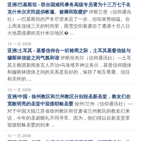
亚洲/巴基斯坦 - 联合国难民事务高级专员署为十三万七千名
伊斯兰堡（信仰通讯
克什米尔灾民提供帐篷、被褥和取暖炉
社）―巴基斯坦的严冬尽管来迟了一步，但却来势凶猛。在
上周末连续三天的时间里，雨雪交织着袭击了遭遇十月八日
大地震侵袭的克什米尔地区� ...
14 一月 2006
亚洲/土耳其 - 基督信仰合一祈祷周之际，土耳其基督信徒与
伊斯坦布尔（信仰通讯社）―土耳
穆斯林信徒之间气氛和谐
其主教团新闻发言人乔治•马洛维齐神父表示，基督信仰团体
和穆斯林团体之间的关系是良好的，保持了相互尊重、信任
和关怀的 ...
13 一月 2006
亚洲/中国 - 徐州教区和兰州教区分别祝圣新圣堂，教友们在
徐州/兰州（信仰通讯社）―
宽敞明亮的圣堂中迎接耶稣圣婴
对于中国大陆江苏省徐州教区和甘肃省兰州教区的教友们来
说，今年的圣诞瞻礼不同寻常。因为，他们得以在新圣堂里
迎接耶稣圣婴的到来 ...
13 一月 2006