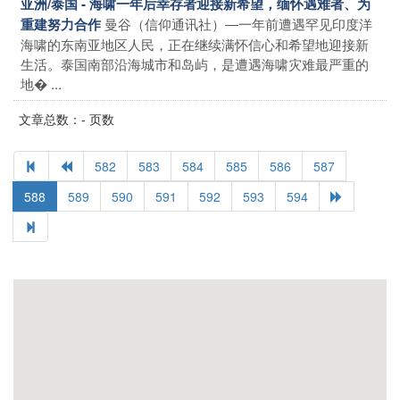
亚洲/泰国 - 海啸一年后幸存者迎接新希望，缅怀遇难者、为
曼谷（信仰通讯社）―一年前遭遇罕见印度洋
重建努力合作
海啸的东南亚地区人民，正在继续满怀信心和希望地迎接新
生活。泰国南部沿海城市和岛屿，是遭遇海啸灾难最严重的
地� ...
文章总数：- 页数
582
583
584
585
586
587
588
589
590
591
592
593
594