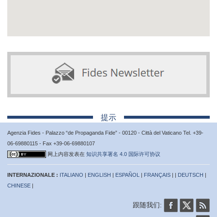
提示
Agenzia Fides - Palazzo “de Propaganda Fide” - 00120 - Città del Vaticano Tel. +39-
06-69880115 - Fax +39-06-69880107
网上内容发表在
知识共享署名 4.0 国际许可协议
INTERNAZIONALE :
ITALIANO
|
ENGLISH
|
ESPAÑOL
|
FRANÇAIS
| |
DEUTSCH
|
CHINESE
|
跟随我们: