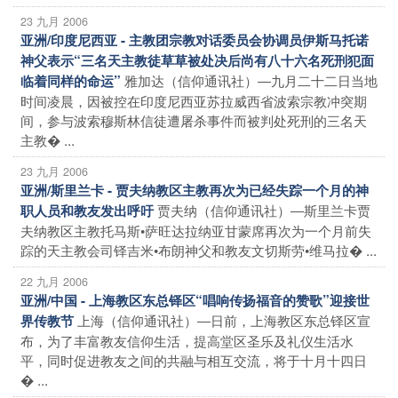
23 九月 2006
亚洲/印度尼西亚 - 主教团宗教对话委员会协调员伊斯马托诺
神父表示“三名天主教徒草草被处决后尚有八十六名死刑犯面
雅加达（信仰通讯社）―九月二十二日当地
临着同样的命运”
时间凌晨，因被控在印度尼西亚苏拉威西省波索宗教冲突期
间，参与波索穆斯林信徒遭屠杀事件而被判处死刑的三名天
主教� ...
23 九月 2006
亚洲/斯里兰卡 - 贾夫纳教区主教再次为已经失踪一个月的神
贾夫纳（信仰通讯社）―斯里兰卡贾
职人员和教友发出呼吁
夫纳教区主教托马斯•萨旺达拉纳亚甘蒙席再次为一个月前失
踪的天主教会司铎吉米•布朗神父和教友文切斯劳•维马拉� ...
22 九月 2006
亚洲/中国 - 上海教区东总铎区“唱响传扬福音的赞歌”迎接世
上海（信仰通讯社）―日前，上海教区东总铎区宣
界传教节
布，为了丰富教友信仰生活，提高堂区圣乐及礼仪生活水
平，同时促进教友之间的共融与相互交流，将于十月十四日
� ...