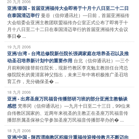
20 九月 2006
亚洲/泰国 - 首届亚洲福传大会即将于十月十八日至二十二日
曼谷（信仰通讯社）―日前，首届亚洲福传
在泰国清迈举行
大会组委会亚洲主教团联盟福传办公室正式公布了即将于十
月十八日至二十二日在泰国清迈举行的首届亚洲福传大会议
事日� ...
19 九月 2006
亚洲/台湾 - 台湾总修院新任院长强调家庭在培养圣召以及推
台北（信仰通讯社）―三个
动圣召培养新计划中的重要作用
月前刚刚接替前任院长，现新竹教区李克勉主教担任台湾总
修院院长的黄清富神父指出，未来三年中将积极推广圣召培
育工作，充分确保圣� ...
18 九月 2006
亚洲 - 出席圣座万民福音传播部研习班的部分亚洲主教畅谈
梵蒂冈（信仰通讯社）―九月十日至二十三日，99位来
感想
自传教区国家的、近两年来祝圣的主教正在圣座万民福音传
播部所属圣保禄公学参加圣座万民福音传播部举办的� ...
18 九月 2006
亚洲/中国 - 陕西渭南教区积极注重福传迎接传教月不断迈向