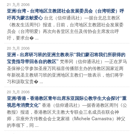
21 九月 2006
亚洲/台湾 - 台湾地区主教团社会发展委员会（台湾明爱）呼
台北（信仰通讯社）―据台北总主教区
吁再为蒙古献爱心
《教友生活周刊》报道，日前，台湾地区主教团社会发展委
员会（台湾明爱）再次向各堂区主任及传协会主席发出呼
吁，要求台� ...
20 九月 2006
亚洲 - 出席研习班的亚洲主教表示“我们蒙召将我们所获得的
梵蒂冈（信仰通讯社）―正在罗马
宝贵指导带回各自的教区”
圣保禄公学参加圣座万民福音传播部主办的传教区国家近两
年新祝圣主教研习班的亚洲地区主教们一致表示，他们将学
习和汲取宝贵� ...
20 九月 2006
亚洲/香港 - 香港教区青年出席东亚国际公教学生大会探讨“重
香港（信仰通讯社）―据香港教区周刊《公
视思考消费文化”
教报》报道，香港教区天主教大专联会三名成员在联会神
师，宗座外方传教会会士龙家禧（Michele Camastra）神父
的率领下，同 ...