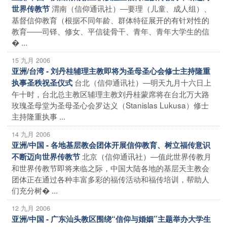
渭南（信仰通讯社）―要理（儿童、成人组）、
世界传教节
基督信仰教育（根据不同年龄、群体特征展开的有针对性的
教育――司铎、修女、平信徒骨干、青年、青年大学生的信
� ...
15 九月 2006
亚洲/台湾 - 刘丹桂辅理主教即将为圣母圣心会修士主持隆重
台北（信仰通讯社）―明天九月十六日上
执事圣秩祝圣仪式
午十时，台北总主教区辅理主教刘丹桂蒙席将在台北万大路
玫瑰圣母堂为圣母圣心会罗达义（Stanislas Lukusa）修士
主持隆重执事 ...
14 九月 2006
亚洲/中国 - 各地基层教会团体开展信仰教育、树立福传意识
北京（信仰通讯社）―值此世界传教月
不断迈向世界传教节
和世界传教节即将来临之际，中国大陆各地的基层天主教会
团体正在通过各种丰富多彩的福传活动和福传培训，帮助人
们充分树� ...
12 九月 2006
亚洲/中国 - 广东汕头教区围绕“信仰与婚姻”主题举办大学生