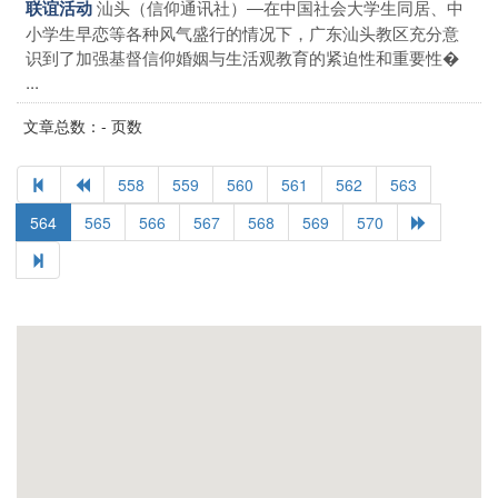
汕头（信仰通讯社）―在中国社会大学生同居、中
联谊活动
小学生早恋等各种风气盛行的情况下，广东汕头教区充分意
识到了加强基督信仰婚姻与生活观教育的紧迫性和重要性�
...
文章总数：- 页数
558
559
560
561
562
563
564
565
566
567
568
569
570