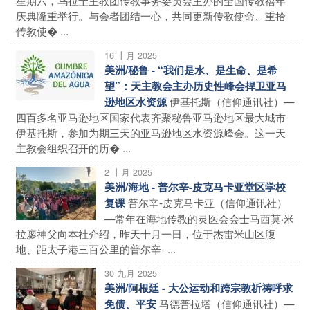
庆典隆重举行。与会者团结一心，共同更新传教使命、重拾
传教使� ...
16 十月 2025
美洲/秘鲁 - “我们是水、是生命、是希
望”：天主教会主办历史性峰会捍卫亚马
伊基托斯（信仰通讯社）—
逊地区水资源
四百多名亚马逊地区国家代表齐聚秘鲁亚马逊地区最大城市
伊基托斯，参加为期三天的亚马逊地区水资源峰会。这一天
主教会组织召开的历� ...
2 十月 2025
美洲/海地 - 普尔辛-皮克马卡亚堂区学校
普尔辛-皮克马卡亚（信仰通讯社）
复课
—常年在海地传教的灵医会会士马西莫·米
拉廖神父向本社介绍，昨天十月一日，位于杰雷米山区腹
地、距太子港三百公里的普尔辛- ...
30 九月 2025
美洲/阿根廷 - 大公运动和跨宗教祈祷呼求
马德普拉塔（信仰通讯社）—
免债、平安