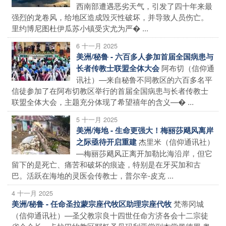
西南部遭遇恶劣天气，引发了四十年来最
强烈的龙卷风，给地区造成毁灭性破坏，并导致人员伤亡。
里约博尼图杜伊瓜苏小镇受灾尤为严� ...
6 十一月 2025
美洲/秘鲁 - 六百多人参加首届全国病患与
阿布切（信仰通
长者传教士联盟全体大会
讯社）—来自秘鲁不同教区的六百多名平
信徒参加了在阿布切教区举行的首届全国病患与长者传教士
联盟全体大会，主题充分体现了希望禧年的含义—� ...
5 十一月 2025
美洲/海地 - 生命更强大！梅丽莎飓风离岸
杰里米（信仰通讯社）
之际亟待开启重建
—梅丽莎飓风正离开加勒比海沿岸，但它
留下的是死亡、痛苦和破坏的痕迹，特别是在牙买加和古
巴。活跃在海地的灵医会传教士，普尔辛-皮克 ...
4 十一月 2025
梵蒂冈城
美洲/秘鲁 - 任命圣拉蒙宗座代牧区助理宗座代牧
（信仰通讯社）—圣父教宗良十四世任命方济各会十二宗徒
省会会长，卡拉巴约教区耶稣圣母玛利亚堂副本堂佩德罗·奥