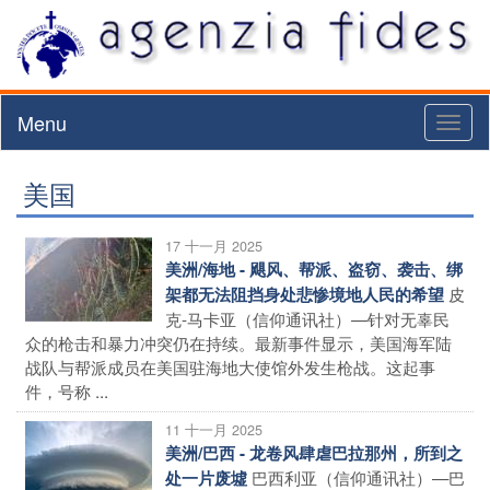
Menu
Toggl
naviga
美国
17 十一月 2025
美洲/海地 - 飓风、帮派、盗窃、袭击、绑
皮
架都无法阻挡身处悲惨境地人民的希望
克-马卡亚（信仰通讯社）—针对无辜民
众的枪击和暴力冲突仍在持续。最新事件显示，美国海军陆
战队与帮派成员在美国驻海地大使馆外发生枪战。这起事
件，号称 ...
11 十一月 2025
美洲/巴西 - 龙卷风肆虐巴拉那州，所到之
巴西利亚（信仰通讯社）—巴
处一片废墟