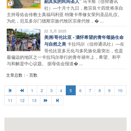
马卡斯（信仰通讯
副其实的民间圣人”
社）—十月十九日，教宗良十四世将亲自
主持母佑会传教士真福玛利亚·特隆卡蒂修女荣列圣品礼仪。
为此，厄瓜多尔门德斯宗族代牧区宗座代牧，� ...
22 九月 2025
美洲/哥伦比亚 - 满怀希望的青年颂扬生命
卡拉玛尔（信仰通讯社）—在
与自然之美
哥伦比亚多元化与多民族化最突出，也是
最偏远的地区之一卡拉玛尔举行的青年禧年上，希望、和平
与和解是中心议题。 据母佑会报道� ...
文章总数：- 页数
1
2
3
4
5
6
7
8
9
10
11
12
13