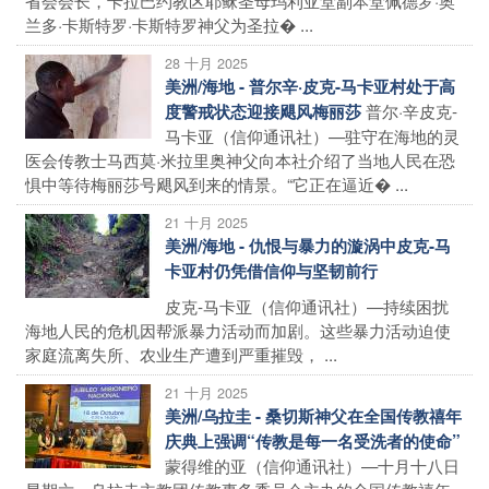
兰多·卡斯特罗·卡斯特罗神父为圣拉� ...
28 十月 2025
美洲/海地 - 普尔辛·皮克-马卡亚村处于高
普尔·辛皮克-
度警戒状态迎接飓风梅丽莎
马卡亚（信仰通讯社）—驻守在海地的灵
医会传教士马西莫·米拉里奥神父向本社介绍了当地人民在恐
惧中等待梅丽莎号飓风到来的情景。“它正在逼近� ...
21 十月 2025
美洲/海地 - 仇恨与暴力的漩涡中皮克-马
卡亚村仍凭借信仰与坚韧前行
皮克-马卡亚（信仰通讯社）—持续困扰
海地人民的危机因帮派暴力活动而加剧。这些暴力活动迫使
家庭流离失所、农业生产遭到严重摧毁， ...
21 十月 2025
美洲/乌拉圭 - 桑切斯神父在全国传教禧年
庆典上强调“传教是每一名受洗者的使命”
蒙得维的亚（信仰通讯社）—十月十八日
星期六，乌拉圭主教团传教事务委员会主办的全国传教禧年