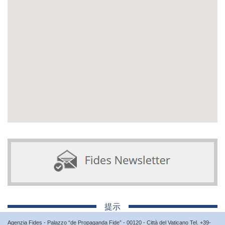
提示
Agenzia Fides - Palazzo “de Propaganda Fide” - 00120 - Città del Vaticano Tel. +39-