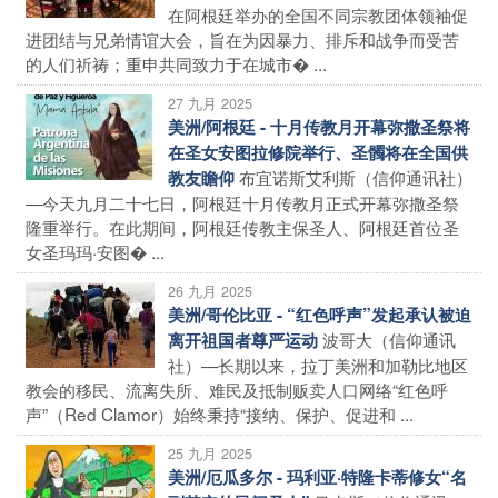
在阿根廷举办的全国不同宗教团体领袖促
进团结与兄弟情谊大会，旨在为因暴力、排斥和战争而受苦
的人们祈祷；重申共同致力于在城市� ...
27 九月 2025
美洲/阿根廷 - 十月传教月开幕弥撒圣祭将
在圣女安图拉修院举行、圣髑将在全国供
布宜诺斯艾利斯（信仰通讯社）
教友瞻仰
—今天九月二十七日，阿根廷十月传教月正式开幕弥撒圣祭
隆重举行。在此期间，阿根廷传教主保圣人、阿根廷首位圣
女圣玛玛·安图� ...
26 九月 2025
美洲/哥伦比亚 - “红色呼声”发起承认被迫
波哥大（信仰通讯
离开祖国者尊严运动
社）—长期以来，拉丁美洲和加勒比地区
教会的移民、流离失所、难民及抵制贩卖人口网络“红色呼
声”（Red Clamor）始终秉持“接纳、保护、促进和 ...
25 九月 2025
美洲/厄瓜多尔 - 玛利亚·特隆卡蒂修女“名