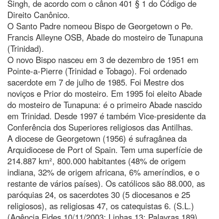
Singh, de acordo com o cânon 401 § 1 do Código de
Direito Canônico.
O Santo Padre nomeou Bispo de Georgetown o Pe.
Francis Alleyne OSB, Abade do mosteiro de Tunapuna
(Trinidad).
O novo Bispo nasceu em 3 de dezembro de 1951 em
Pointe-a-Pierre (Trinidad e Tobago). Foi ordenado
sacerdote em 7 de julho de 1985. Foi Mestre dos
noviços e Prior do mosteiro. Em 1995 foi eleito Abade
do mosteiro de Tunapuna: é o primeiro Abade nascido
em Trinidad. Desde 1997 é também Vice-presidente da
Conferência dos Superiores religiosos das Antilhas.
A diocese de Georgetown (1956) é sufragânea da
Arquidiocese de Port of Spain. Tem uma superfície de
214.887 km², 800.000 habitantes (48% de origem
indiana, 32% de origem africana, 6% ameríndios, e o
restante de vários países). Os católicos são 88.000, as
paróquias 24, os sacerdotes 30 (5 diocesanos e 25
religiosos), as religiosas 47, os catequistas 6. (S.L.)
(Agência Fides 10/11/2003; Linhas 13; Palavras 189)