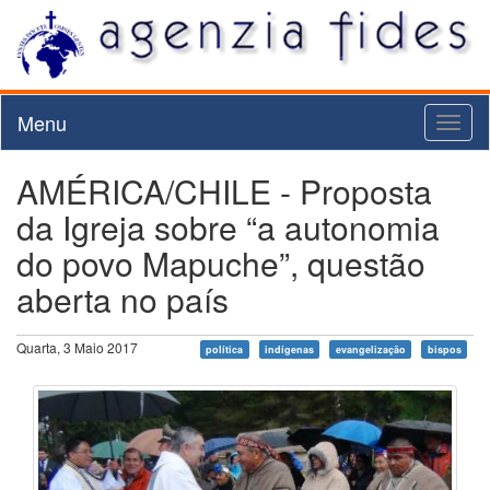
Menu
Toggl
naviga
AMÉRICA/CHILE - Proposta
da Igreja sobre “a autonomia
do povo Mapuche”, questão
aberta no país
Quarta, 3 Maio 2017
política
indígenas
evangelização
bispos