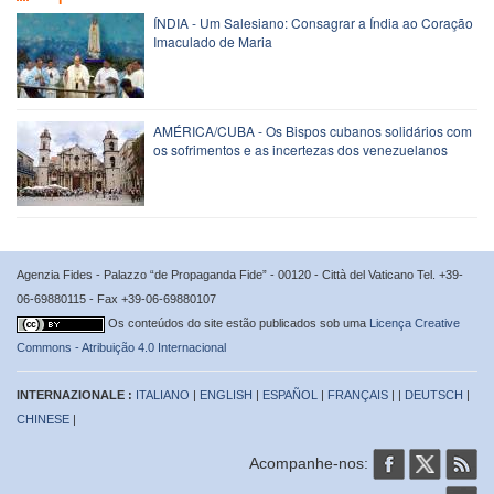
ÍNDIA - Um Salesiano: Consagrar a Índia ao Coração
Imaculado de Maria
AMÉRICA/CUBA - Os Bispos cubanos solidários com
os sofrimentos e as incertezas dos venezuelanos
Agenzia Fides - Palazzo “de Propaganda Fide” - 00120 - Città del Vaticano Tel. +39-
06-69880115 - Fax +39-06-69880107
Os conteúdos do site estão publicados sob uma
Licença Creative
Commons - Atribuição 4.0 Internacional
INTERNAZIONALE :
ITALIANO
|
ENGLISH
|
ESPAÑOL
|
FRANÇAIS
| |
DEUTSCH
|
CHINESE
|
Acompanhe-nos: