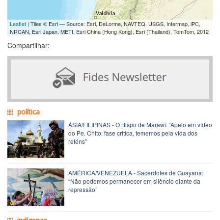
Leaflet
| Tiles © Esri — Source: Esri, DeLorme, NAVTEQ, USGS, Intermap, iPC,
NRCAN, Esri Japan, METI, Esri China (Hong Kong), Esri (Thailand), TomTom, 2012
Compartilhar:
política
ÁSIA/FILIPINAS - O Bispo de Marawi: “Apelo em vídeo
do Pe. Chito: fase critica, tememos pela vida dos
reféns”
AMÉRICA/VENEZUELA - Sacerdotes de Guayana:
“Não podemos permanecer em silêncio diante da
repressão”