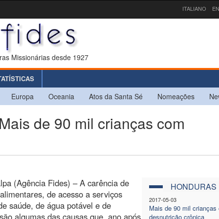
ITALIANO
EN
ras Missionárias desde 1927
TATÍSTICAS
Europa
Oceania
Atos da Santa Sé
Nomeações
Ne
is de 90 mil crianças com
lpa (Agência Fides) – A carência de
HONDURAS
alimentares, de acesso a serviços
2017-05-03
de saúde, de água potável e de
Mais de 90 mil crianças
 são algumas das causas que, ano após
desnutrição crônica