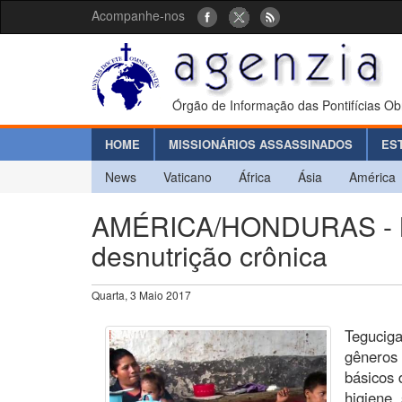
Acompanhe-nos
Órgão de Informação das Pontifícias Ob
HOME
MISSIONÁRIOS ASSASSINADOS
ES
News
Vaticano
África
Ásia
América
AMÉRICA/HONDURAS - Ma
desnutrição crônica
Quarta, 3 Maio 2017
Teguciga
gêneros 
básicos 
higiene,