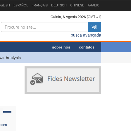
GLISH
ESPAÑOL
FRANÇAIS
DEUTSCH
CHINESE
ARABIC
Quinta, 6 Agosto 2026 [GMT +1]
Vá!
busca avançada
sobre nós
contatos
ws Analysis
 com