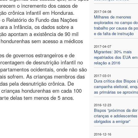
orecem o incremento dos casos de
ção crônica infantil em Honduras.
2017-04-08
Milhares de menores
 o Relatório do Fundo das Nações
explorados no campo do
ara a Infância, os dados sobre a
trabalho por causa da p
ção apontam a existência de 90 mil
e da falta de instrução
s hondurenhas sem acesso a médicos
2017-04-07
Migrantes: 30% mais
es de governos estrangeiros e de
repatriados dos EUA em
centagem de desnutrição infantil no
relação a 2016
epartamentos ocidentais, onde não são
ais sofrem. As crianças membros das
2017-03-01
Dura crítica dos Bispos 
das pela desnutrição crônica. De
campanha eleitoral, enq
 crianças hondurenhas em cada 100
as primárias se aproxi
parte delas tem menos de 5 anos.
2016-12-23
Bispos “próximos da dor
crianças e adolescentes
obrigados a emigrar”
2016-12-16