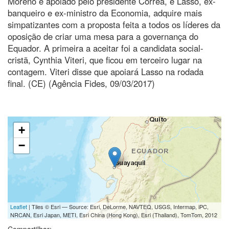
Moreno é apoiado pelo presidente Correa, e Lasso, ex-
banqueiro e ex-ministro da Economia, adquire mais
simpatizantes com a proposta feita a todos os líderes da
oposição de criar uma mesa para a governança do
Equador. A primeira a aceitar foi a candidata social-
cristã, Cynthia Viteri, que ficou em terceiro lugar na
contagem. Viteri disse que apoiará Lasso na rodada
final. (CE) (Agência Fides, 09/03/2017)
+
−
Leaflet
| Tiles © Esri — Source: Esri, DeLorme, NAVTEQ, USGS, Intermap, iPC,
NRCAN, Esri Japan, METI, Esri China (Hong Kong), Esri (Thailand), TomTom, 2012
Compartilhar: