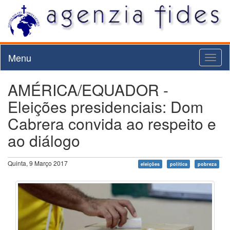
Menu
Toggl
naviga
AMÉRICA/EQUADOR -
Eleições presidenciais: Dom
Cabrera convida ao respeito e
ao diálogo
Quinta, 9 Março 2017
eleições
política
pobreza