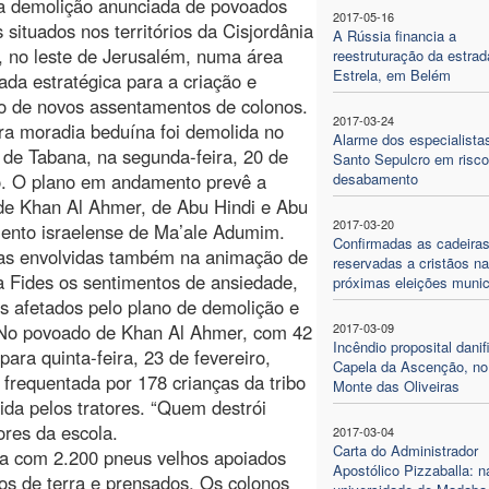
 a demolição anunciada de povoados
2017-05-16
 situados nos territórios da Cisjordânia
A Rússia financia a
 no leste de Jerusalém, numa área
reestruturação da estrad
Estrela, em Belém
ada estratégica para a criação e
o de novos assentamentos de colonos.
2017-03-24
ra moradia beduína foi demolida no
Alarme dos especialista
de Tabana, na segunda-feira, 20 de
Santo Sepulcro em risco
o. O plano em andamento prevê a
desabamento
de Khan Al Ahmer, de Abu Hindi e Abu
2017-03-20
mento israelense de Ma’ale Adumim.
Confirmadas as cadeira
nas envolvidas também na animação de
reservadas a cristãos n
 Fides os sentimentos de ansiedade,
próximas eleições munic
os afetados pelo plano de demolição e
 No povoado de Khan Al Ahmer, com 42
2017-03-09
Incêndio proposital danif
para quinta-feira, 23 de fevereiro,
Capela da Ascenção, no
frequentada por 178 crianças da tribo
Monte das Oliveiras
ida pelos tratores. “Quem destrói
ores da escola.
2017-03-04
Carta do Administrador
da com 2.200 pneus velhos apoiados
Apostólico Pizzaballa: n
ios de terra e prensados. Os colonos