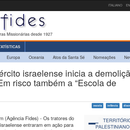
ITALIANO
EN
ras Missionárias desde 1927
TATÍSTICAS
Europa
Oceania
Atos da Santa Sé
Nomeações
Ne
ito israelense inicia a demoliç
Em risco também a “Escola de
escola
infância
disc
m (Agência Fides) - Os tratores do
TERRITÓRI
 israelense entraram em ação para
PALESTINIANO