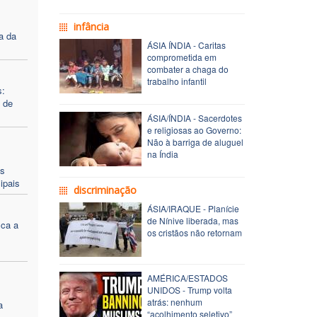
infância
a da
ÁSIA ÍNDIA - Caritas
comprometida em
combater a chaga do
trabalho infantil
s:
 de
ÁSIA/ÍNDIA - Sacerdotes
e religiosas ao Governo:
Não à barriga de aluguel
na Índia
s
as
ipais
discriminação
ÁSIA/IRAQUE - Planície
de Nínive liberada, mas
ica a
os cristãos não retornam
AMÉRICA/ESTADOS
UNIDOS - Trump volta
atrás: nenhum
a
“acolhimento seletivo”