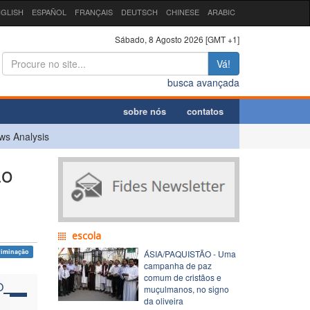
GLISH
ESPAÑOL
FRANÇAIS
DEUTSCH
CHINESE
ARABIC
Sábado, 8 Agosto 2026 [GMT +1]
Vá!
busca avançada
sobre nós
contatos
ws Analysis
ão
escola
riminação
ÁSIA/PAQUISTÃO - Uma
campanha de paz
comum de cristãos e
O
muçulmanos, no signo
da oliveira