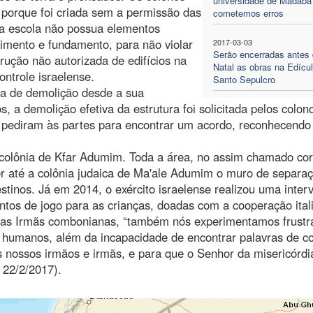
universidade de Madaba
’ porque foi criada sem a permissão das
cometemos erros
 a escola não possua elementos
imento e fundamento, para não violar
2017-03-03
Serão encerradas antes
rução não autorizada de edifícios na
Natal as obras na Edícu
ntrole israelense.
Santo Sepulcro
a de demolição desde a sua
, a demolição efetiva da estrutura foi solicitada pelos colon
s pediram às partes para encontrar um acordo, reconhecendo
a colônia de Kfar Adumim. Toda a área, no assim chamado co
er até a colônia judaica de Ma'ale Adumim o muro de separa
estinos. Já em 2014, o exército israelense realizou uma inte
ntos de jogo para as crianças, doadas com a cooperação ital
m as Irmãs combonianas, “também nós experimentamos frustr
tos humanos, além da incapacidade de encontrar palavras de c
s nossos irmãos e irmãs, e para que o Senhor da misericórdi
 22/2/2017).