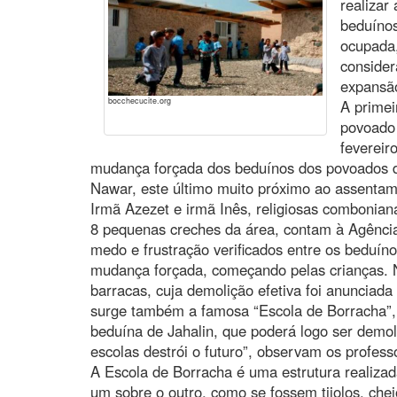
realizar
beduínos
ocupada,
consider
expansã
bocchecucite.org
A primei
povoado 
fevereir
mudança forçada dos beduínos dos povoados 
Nawar, este último muito próximo ao assenta
Irmã Azezet e irmã Inês, religiosas combonia
8 pequenas creches da área, contam à Agência
medo e frustração verificados entre os beduín
mudança forçada, começando pelas crianças.
barracas, cuja demolição efetiva foi anunciada 
surge também a famosa “Escola de Borracha”, 
beduína de Jahalin, que poderá logo ser demol
escolas destrói o futuro”, observam os profess
A Escola de Borracha é uma estrutura realiza
um sobre o outro, como se fossem tijolos, che