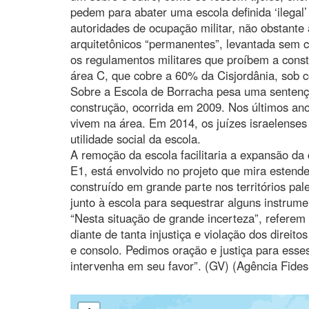
pedem para abater uma escola definida ‘ilegal
autoridades de ocupação militar, não obstante
arquitetônicos “permanentes”, levantada sem c
os regulamentos militares que proíbem a const
área C, que cobre a 60% da Cisjordânia, sob co
Sobre a Escola de Borracha pesa uma sentenç
construção, ocorrida em 2009. Nos últimos anos
vivem na área. Em 2014, os juízes israelense
utilidade social da escola.
A remoção da escola facilitaria a expansão d
E1, está envolvido no projeto que mira estend
construído em grande parte nos territórios pal
junto à escola para sequestrar alguns instrume
“Nesta situação de grande incerteza”, refere
diante de tanta injustiça e violação dos direi
e consolo. Pedimos oração e justiça para esse
intervenha em seu favor”. (GV) (Agência Fides