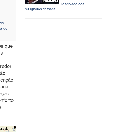
reservado aos
refugiados cristãos
 do
la do
os que
 a
rredor
ção,
rvenção
iana.
ação
onforto
a