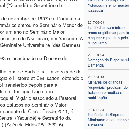
ral (Yaoundé) e Secretário da
Yokadouma e nomeação
sucessor
1 de novembro de 1957 em Douala, na
2017-03-09
rimários entrou no Seminário Menor de
Há 50 dias sem internet
por um ano no Seminário Maior
áreas anglófonas para te
onceição de Nkolbison, em Yaoundé. A
bloquear o protesto pelo
bilinguismo
o Séminaire Universitaire (des Carmes)
2017-01-24
83 e incardinado na Diocese de
Nomação do Bispo Auxil
Bamenda
tholique de Paris e na Universidade de
a e Histoire et Civilisation, obtendo o
2017-01-10
Milhares de crianças
i transferido depois para a
“especiais” precisam de
do em Teologia Dogmática.
tratamento médico e
quial; Vigário associado à Pastoral
reabilitação
 dos Estudos no Seminário Maior
2016-12-28
ermanente do Clero. Desde 2011, é
Renúncia do Bispo de
 Central (Yaoundé) e Secretário da
Mbalmayo e nomeação 
L) (Agência Fides 28/12/2016)
sucessor