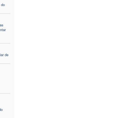
 do
 as
ntar
iar de
do