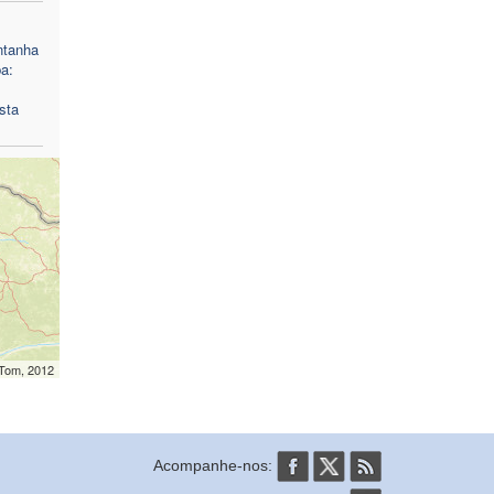
ntanha
a:
sta
mTom, 2012
Acompanhe-nos: