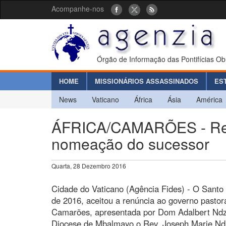
Acompanhe-nos
Órgão de Informação das Pontifícias Ob
HOME
MISSIONÁRIOS ASSASSINADOS
ES
News
Vaticano
África
Ásia
América
ÁFRICA/CAMARÕES - Ren
nomeação do sucessor
Quarta, 28 Dezembro 2016
Cidade do Vaticano (Agência Fides) - O Santo
de 2016, aceitou a renúncia ao governo pasto
Camarões, apresentada por Dom Adalbert Nd
Diocese de Mbalmayo o Rev. Joseph Marie Ndi