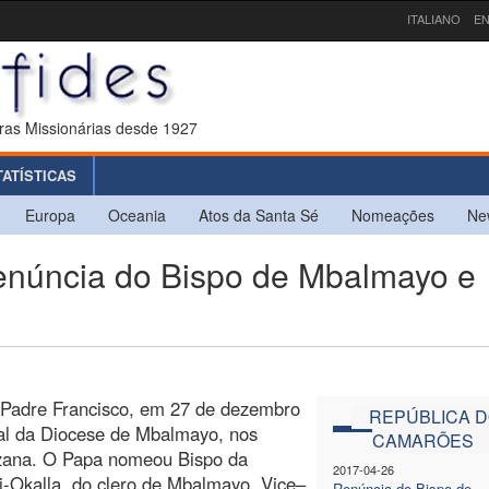
ITALIANO
EN
ras Missionárias desde 1927
TATÍSTICAS
Europa
Oceania
Atos da Santa Sé
Nomeações
Ne
úncia do Bispo de Mbalmayo e
 Padre Francisco, em 27 de dezembro
REPÚBLICA 
ral da Diocese de Mbalmayo, nos
CAMARÕES
zana. O Papa nomeou Bispo da
2017-04-26
-Okalla, do clero de Mbalmayo, Vice–
Renúncia do Bispo de