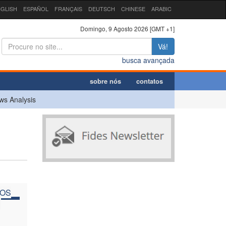
GLISH
ESPAÑOL
FRANÇAIS
DEUTSCH
CHINESE
ARABIC
Domingo, 9 Agosto 2026 [GMT +1]
Vá!
busca avançada
sobre nós
contatos
ws Analysis
DOS