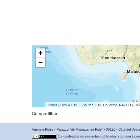
+
−
Leaflet
| Tiles © Esri — Source: Esri, DeLorme, NAVTEQ, USG
Compartilhar:
Agenzia Fides - Palazzo “de Propaganda Fide” - 00120 - Città del Vat
Os conteúdos do site estão publicados sob uma
Licen