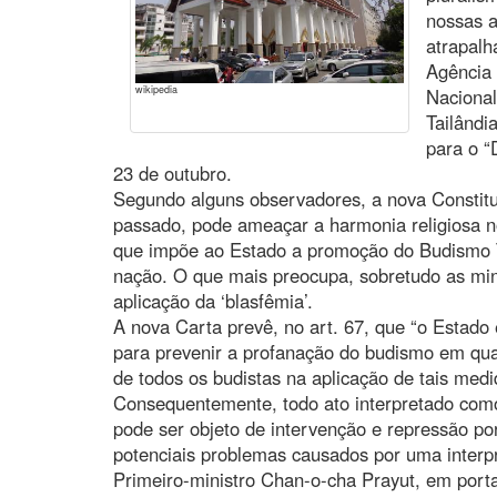
nossas a
atrapalh
Agência 
wikipedia
Nacional
Tailândi
para o “
23 de outubro.
Segundo alguns observadores, a nova Constitu
passado, pode ameaçar a harmonia religiosa n
que impõe ao Estado a promoção do Budismo Th
nação. O que mais preocupa, sobretudo as minor
aplicação da ‘blasfêmia’.
A nova Carta prevê, no art. 67, que “o Estad
para prevenir a profanação do budismo em qual
de todos os budistas na aplicação de tais med
Consequentemente, todo ato interpretado como
pode ser objeto de intervenção e repressão por
potenciais problemas causados por uma interpr
Primeiro-ministro Chan-o-cha Prayut, em porta