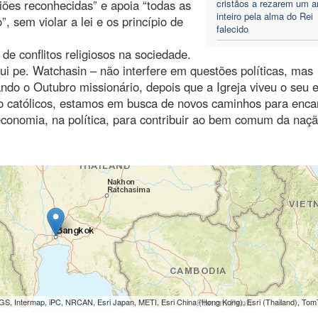
iões reconhecidas” e apoia “todas as
cristãos a rezarem um a
inteiro pela alma do Rei
 sem violar a lei e os princípio de
falecido
de conflitos religiosos na sociedade.
ui pe. Watchasin – não interfere em questões políticas, mas
do o Outubro missionário, depois que a Igreja viveu o seu e
o católicos, estamos em busca de novos caminhos para enca
economia, na política, para contribuir ao bem comum da naçã
S, Intermap, iPC, NRCAN, Esri Japan, METI, Esri China (Hong Kong), Esri (Thailand), To