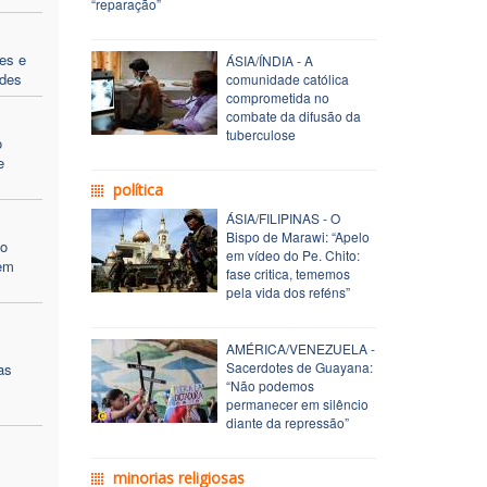
“reparação”
es e
ÁSIA/ÍNDIA - A
ldes
comunidade católica
comprometida no
combate da difusão da
tuberculose
o
e
política
ÁSIA/FILIPINAS - O
Bispo de Marawi: “Apelo
no
em vídeo do Pe. Chito:
 em
fase critica, tememos
pela vida dos reféns”
AMÉRICA/VENEZUELA -
Sacerdotes de Guayana:
as
“Não podemos
permanecer em silêncio
diante da repressão”
minorias religiosas