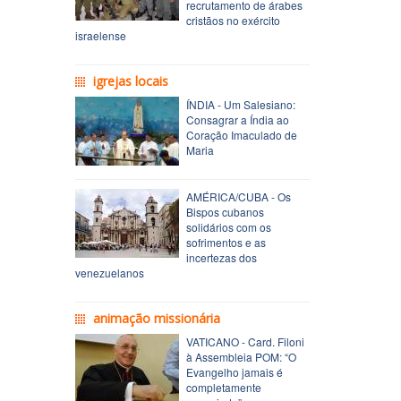
recrutamento de árabes
cristãos no exército
israelense
igrejas locais
ÍNDIA - Um Salesiano:
Consagrar a Índia ao
Coração Imaculado de
Maria
AMÉRICA/CUBA - Os
Bispos cubanos
solidários com os
sofrimentos e as
incertezas dos
venezuelanos
animação missionária
VATICANO - Card. Filoni
à Assembleia POM: “O
Evangelho jamais é
completamente