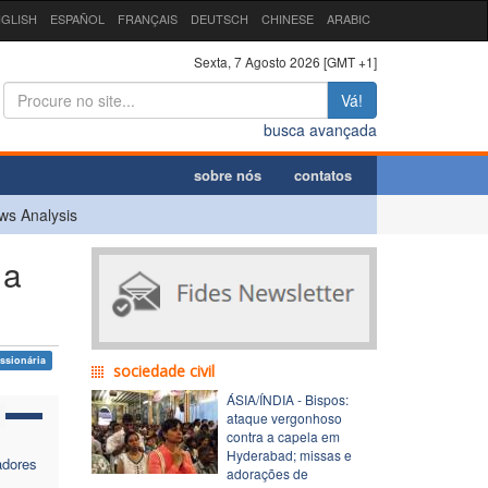
GLISH
ESPAÑOL
FRANÇAIS
DEUTSCH
CHINESE
ARABIC
Sexta, 7 Agosto 2026 [GMT +1]
Vá!
busca avançada
sobre nós
contatos
ws Analysis
 a
ssionária
sociedade civil
ÁSIA/ÍNDIA - Bispos:
ataque vergonhoso
contra a capela em
Hyderabad; missas e
adores
adorações de