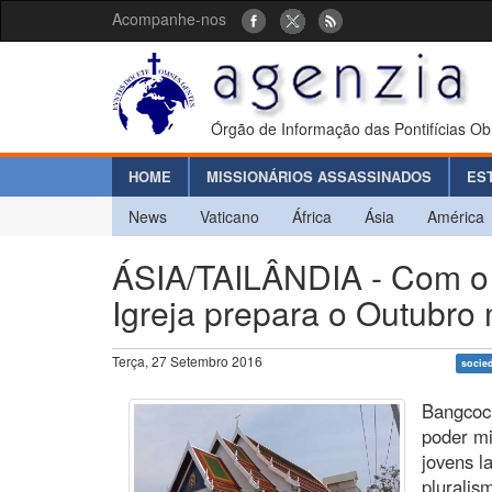
Acompanhe-nos
Órgão de Informação das Pontifícias Ob
HOME
MISSIONÁRIOS ASSASSINADOS
ES
News
Vaticano
África
Ásia
América
ÁSIA/TAILÂNDIA - Com o p
Igreja prepara o Outubro 
Terça, 27 Setembro 2016
socied
Bangcoc 
poder mi
jovens l
pluralis