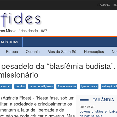
ITALIANO
EN
ras Missionárias desde 1927
TATÍSTICAS
Europa
Oceania
Atos da Santa Sé
Nomeações
Ne
esadelo da “blasfêmia budista”,
missionário
ade civil
política
minorias religiosas
forças armadas
igrejas locais
animação mi
(Agência Fides) - "Nesta fase, sob um
TAILÂNDIA
litar, a sociedade e principalmente os
2017-05-30
amentam a falta de liberdade e de
Jovens cristãos embaix
mo: não se pode criticar o governo. Mas
da paz na Ásia