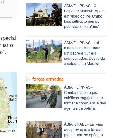
no
ÁSIA/FILIPINAS - O
Bispo de Marawi: “Apelo
em vídeo do Pe. Chito:
fase critica, tememos
pela vida dos reféns”
special
ÁSIA/FILIPINAS - Lei
rnar o
marcial em Mindanao:
o”.
um padre e 15 fiéis
sequestrados. Destruída
a catedral de Marawi
forças armadas
ÁSIA/FILIPINAS -
Combate às drogas:
católicos engajados em
formar a consciência dos
agentes da polícia
ÁSIA/ISRAEL - Em vias
de aprovação a lei que
mTom, 2012
pune quem se opõe ao