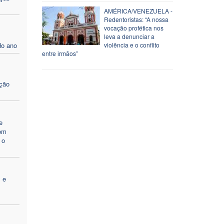
AMÉRICA/VENEZUELA -
Redentoristas: “A nossa
vocação profética nos
leva a denunciar a
do ano
violência e o conflito
entre irmãos”
m
ação
e
Dom
 o
 e