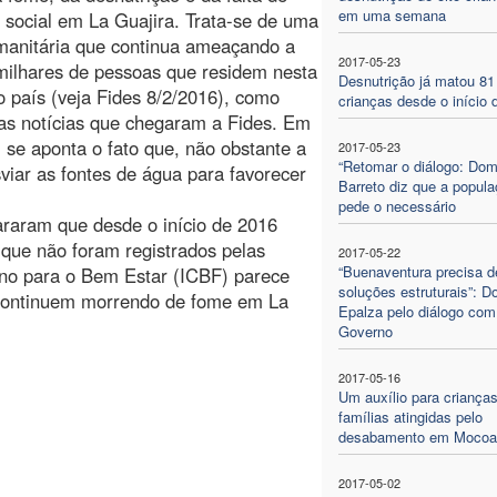
em uma semana
 social em La Guajira. Trata-se de uma
manitária que continua ameaçando a
2017-05-23
milhares de pessoas que residem nesta
Desnutrição já matou 81
o país (veja Fides 8/2/2016), como
crianças desde o início 
as notícias que chegaram a Fides. Em
, se aponta o fato que, não obstante a
2017-05-23
“Retomar o diálogo: Do
sviar as fontes de água para favorecer
Barreto diz que a popul
pede o necessário
raram que desde o início de 2016
que não foram registrados pelas
2017-05-22
“Buenaventura precisa d
ano para o Bem Estar (ICBF) parece
soluções estruturais”: 
s continuem morrendo de fome em La
Epalza pelo diálogo com
Governo
2017-05-16
Um auxílio para crianças
famílias atingidas pelo
desabamento em Mocoa
2017-05-02