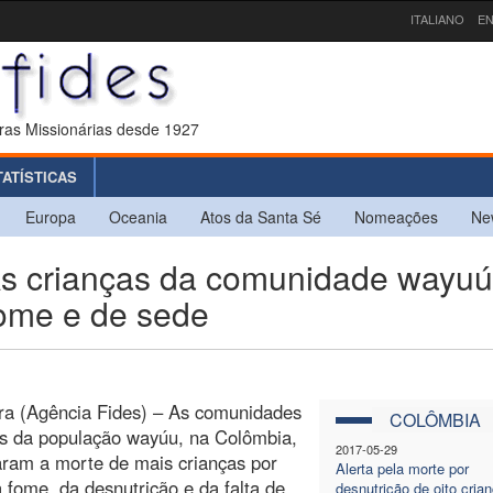
ITALIANO
EN
ras Missionárias desde 1927
TATÍSTICAS
Europa
Oceania
Atos da Santa Sé
Nomeações
Ne
 crianças da comunidade wayuú
ome e de sede
ra (Agência Fides) – As comunidades
COLÔMBIA
as da população wayúu, na Colômbia,
2017-05-29
ram a morte de mais crianças por
Alerta pela morte por
 fome, da desnutrição e da falta de
desnutrição de oito cria