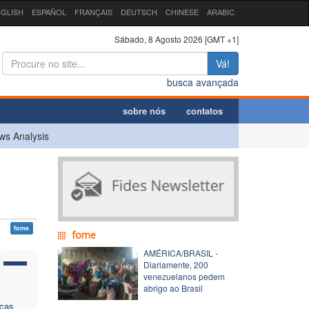
GLISH
ESPAÑOL
FRANÇAIS
DEUTSCH
CHINESE
ARABIC
Sábado, 8 Agosto 2026 [GMT +1]
Vá!
busca avançada
sobre nós
contatos
ws Analysis
fome
fome
AMÉRICA/BRASIL -
Diariamente, 200
venezuelanos pedem
abrigo ao Brasil
nças