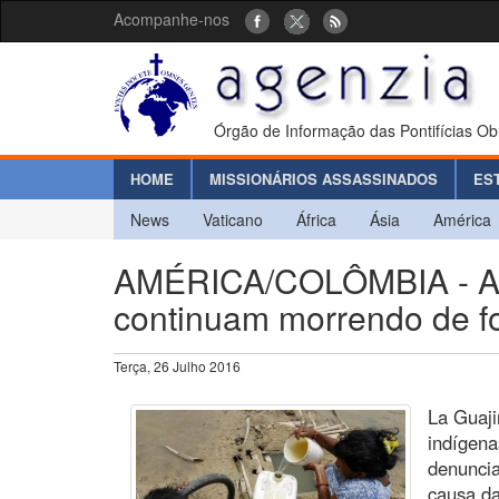
Acompanhe-nos
Órgão de Informação das Pontifícias Ob
HOME
MISSIONÁRIOS ASSASSINADOS
ES
News
Vaticano
África
Ásia
América
AMÉRICA/COLÔMBIA - As
continuam morrendo de f
Terça, 26 Julho 2016
La Guaji
indígen
denuncia
causa da