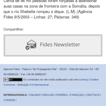
Cerca de 96 mil pessoas foram forçadas a abandonar
suas casas na zona de fronteira com a Somália, depois
que o rio Shebelle rompeu o dique. (L.M) (Agência
Fides 9/5/2003 – Linhas: 27; Palavras: 349)
Compartilhar:
Agenzia Fides - Palazzo “de Propaganda Fide” - 00120 - Città del Vaticano Tel. +39-
06-69880115 - Fax +39-06-69880107
Os conteúdos do site estão publicados sob uma
Licença Creative
Commons - Atribuição 4.0 Internacional
INTERNAZIONALE :
ITALIANO
|
ENGLISH
|
ESPAÑOL
|
FRANÇAIS
| |
DEUTSCH
|
CHINESE
|