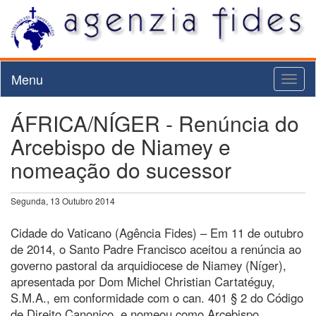
Menu
Toggl
naviga
ÁFRICA/NÍGER - Renúncia do
Arcebispo de Niamey e
nomeação do sucessor
Segunda, 13 Outubro 2014
Cidade do Vaticano (Agência Fides) – Em 11 de outubro
de 2014, o Santo Padre Francisco aceitou a renúncia ao
governo pastoral da arquidiocese de Niamey (Níger),
apresentada por Dom Michel Christian Cartatéguy,
S.M.A., em conformidade com o can. 401 § 2 do Código
de Direito Canonico, e nomeou como Arcebispo