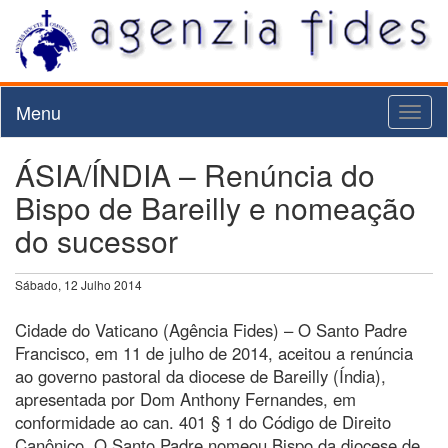
Menu
Toggl
naviga
ÁSIA/ÍNDIA – Renúncia do
Bispo de Bareilly e nomeação
do sucessor
Sábado, 12 Julho 2014
Cidade do Vaticano (Agência Fides) – O Santo Padre
Francisco, em 11 de julho de 2014, aceitou a renúncia
ao governo pastoral da diocese de Bareilly (Índia),
apresentada por Dom Anthony Fernandes, em
conformidade ao can. 401 § 1 do Código de Direito
Canônico. O Santo Padre nomeou Bispo da diocese de