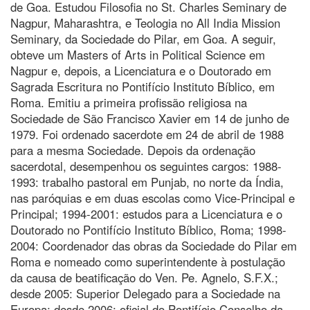
de Goa. Estudou Filosofia no St. Charles Seminary de
Nagpur, Maharashtra, e Teologia no All India Mission
Seminary, da Sociedade do Pilar, em Goa. A seguir,
obteve um Masters of Arts in Political Science em
Nagpur e, depois, a Licenciatura e o Doutorado em
Sagrada Escritura no Pontifício Instituto Bíblico, em
Roma. Emitiu a primeira profissão religiosa na
Sociedade de São Francisco Xavier em 14 de junho de
1979. Foi ordenado sacerdote em 24 de abril de 1988
para a mesma Sociedade. Depois da ordenação
sacerdotal, desempenhou os seguintes cargos: 1988-
1993: trabalho pastoral em Punjab, no norte da Índia,
nas paróquias e em duas escolas como Vice-Principal e
Principal; 1994-2001: estudos para a Licenciatura e o
Doutorado no Pontifício Instituto Bíblico, Roma; 1998-
2004: Coordenador das obras da Sociedade do Pilar em
Roma e nomeado como superintendente à postulação
da causa de beatificação do Ven. Pe. Agnelo, S.F.X.;
desde 2005: Superior Delegado para a Sociedade na
Europa; desde 2006: oficial do Pontifício Conselho da