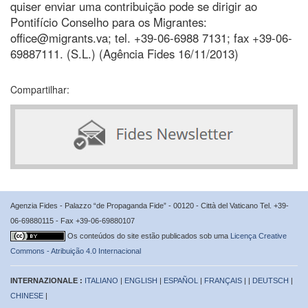
quiser enviar uma contribuição pode se dirigir ao
Pontifício Conselho para os Migrantes:
office@migrants.va; tel. +39-06-6988 7131; fax +39-06-
69887111. (S.L.) (Agência Fides 16/11/2013)
Compartilhar:
Agenzia Fides - Palazzo “de Propaganda Fide” - 00120 - Città del Vaticano Tel. +39-
06-69880115 - Fax +39-06-69880107
Os conteúdos do site estão publicados sob uma
Licença Creative
Commons - Atribuição 4.0 Internacional
INTERNAZIONALE :
ITALIANO
|
ENGLISH
|
ESPAÑOL
|
FRANÇAIS
| |
DEUTSCH
|
CHINESE
|