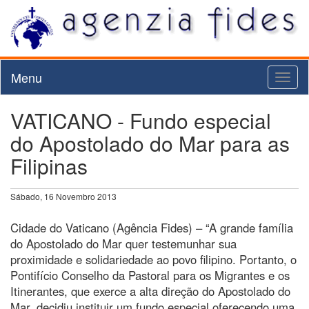
Menu
Toggl
naviga
VATICANO - Fundo especial
do Apostolado do Mar para as
Filipinas
Sábado, 16 Novembro 2013
Cidade do Vaticano (Agência Fides) – “A grande família
do Apostolado do Mar quer testemunhar sua
proximidade e solidariedade ao povo filipino. Portanto, o
Pontifício Conselho da Pastoral para os Migrantes e os
Itinerantes, que exerce a alta direção do Apostolado do
Mar, decidiu instituir um fundo especial oferecendo uma