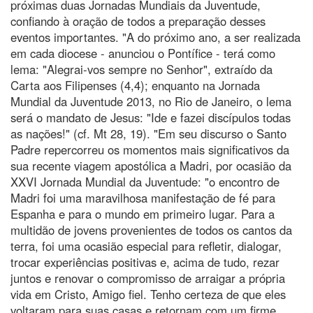
próximas duas Jornadas Mundiais da Juventude,
confiando à oração de todos a preparação desses
eventos importantes. "A do próximo ano, a ser realizada
em cada diocese - anunciou o Pontífice - terá como
lema: "Alegrai-vos sempre no Senhor", extraído da
Carta aos Filipenses (4,4); enquanto na Jornada
Mundial da Juventude 2013, no Rio de Janeiro, o lema
será o mandato de Jesus: "Ide e fazei discípulos todas
as nações!" (cf. Mt 28, 19). "Em seu discurso o Santo
Padre repercorreu os momentos mais significativos da
sua recente viagem apostólica a Madri, por ocasião da
XXVI Jornada Mundial da Juventude: "o encontro de
Madri foi uma maravilhosa manifestação de fé para
Espanha e para o mundo em primeiro lugar. Para a
multidão de jovens provenientes de todos os cantos da
terra, foi uma ocasião especial para refletir, dialogar,
trocar experiências positivas e, acima de tudo, rezar
juntos e renovar o compromisso de arraigar a própria
vida em Cristo, Amigo fiel. Tenho certeza de que eles
voltaram para suas casas e retornam com um firme