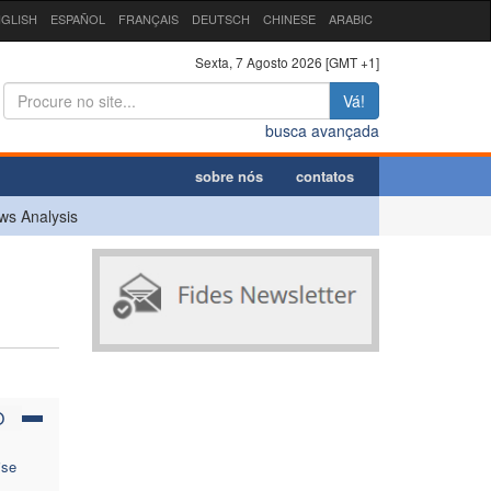
GLISH
ESPAÑOL
FRANÇAIS
DEUTSCH
CHINESE
ARABIC
Sexta, 7 Agosto 2026 [GMT +1]
Vá!
busca avançada
sobre nós
contatos
ws Analysis
O
ise