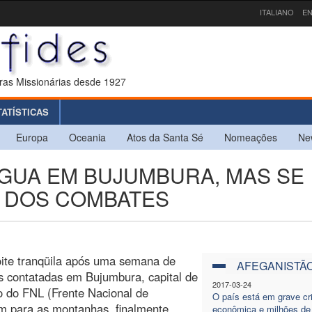
ITALIANO
EN
ras Missionárias desde 1927
TATÍSTICAS
Europa
Oceania
Atos da Santa Sé
Nomeações
Ne
ÉGUA EM BUJUMBURA, MAS SE
 DOS COMBATES
ite tranqüila após uma semana de
AFEGANISTÃ
s contatadas em Bujumbura, capital de
2017-03-24
o do FNL (Frente Nacional de
O país está em grave cr
am para as montanhas, finalmente
econômica e milhões de