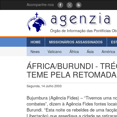
Acompanhe-nos
Órgão de Informação das Pontifícias Ob
HOME
MISSIONÁRIOS ASSASSINADOS
ES
News
Vaticano
África
Ásia
América
ÁFRICA/BURUNDI - TR
TEME PELA RETOMADA
Segunda, 14 Julho 2003
Bujumbura (Agência Fides) – “Tivemos uma no
combates”, dizem à Agência Fides fontes locai
Burundi. “Esta noite os rebeldes de uma facçã
Libertação) que assediava a cidade se retirar