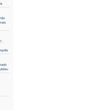
la
stão
mais
”,
espiãs
enado
ubileu
,