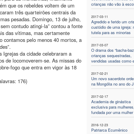
crianças não vão à esco
ém que os rebeldes voltem de um
aram três quarteirões centrais da
2017-03-11
rmas pesadas. Domingo, 13 de julho,
Agredido e ferido um cri
sem contudo atingi-la” contou a fonte
custódio de uma igreja: 
ais das vítimas, mas certamente
tutela para as minorias
o contamos pelo menos 40 mortos, a
2017-03-07
des”.
O drama dos “bacha-bazi
 Igrejas da cidade celebraram a
crianças sequestradas,
dos de locomoverem-se. As missas do
vendidas usadas como 
obre-fogo que entra em vigor às 18
2017-02-21
Um novo sacerdote ord
alavras: 176)
na Mongólia no ano do J
2017-02-17
Academia de ginástica
exclusiva para mulheres
fundada por uma mulher
2016-12-23
Patriarca Ecumênico