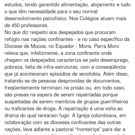
estudos, tendo garantido alimentação, alojamento e tudo
o que têm necessidade para o seu normal
desenvolvimento psicofísico. Nos Colégios atuam mais
de 450 professores.
No que diz respeito aos despejados que procuram
refúgio nas nações confinantes - e no caso específico da
Diocese de Mocoa, no Equador - Mons. Parra Moro
releva que, infelizmente, a zona confinante onde
chegam os despejados caracteriza-se pelo desemprego,
pobreza, falta de infra-estruturas, com a conseqüência
que já aconteceram episódios de xenofobia. Além disso,
tratando-se de pessoas desprovidas de documentos,
freqüentemente terminam na prisão ou, em todo caso,
são presas na espera de serem repatriadas porque
suspeitadas de serem membros de grupos guerrilheiros
ou traficantes de droga. A repatriação é uma volta ao
drama do qual tentaram fugir. A Igreja colombiana, em
colaboração com as dioceses confinantes das outras
nações, leva adiante a pastoral “fronteiriça” para dar a