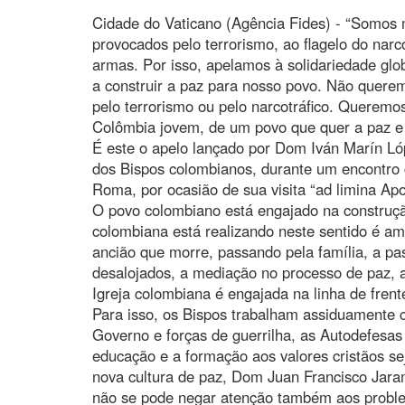
Cidade do Vaticano (Agência Fides) - “Somos 
provocados pelo terrorismo, ao flagelo do narc
armas. Por isso, apelamos à solidariedade gl
a construir a paz para nosso povo. Não quere
pelo terrorismo ou pelo narcotráfico. Queremo
Colômbia jovem, de um povo que quer a paz e
É este o apelo lançado por Dom Iván Marín L
dos Bispos colombianos, durante um encontro
Roma, por ocasião de sua visita “ad limina Ap
O povo colombiano está engajado na construção
colombiana está realizando neste sentido é am
ancião que morre, passando pela família, a pas
desalojados, a mediação no processo de paz, a
Igreja colombiana é engajada na linha de fren
Para isso, os Bispos trabalham assiduamente c
Governo e forças de guerrilha, as Autodefes
educação e a formação aos valores cristãos s
nova cultura de paz, Dom Juan Francisco Jaram
não se pode negar atenção também aos proble