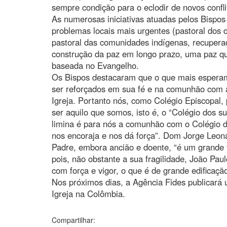
sempre condição para o eclodir de novos confli
As numerosas iniciativas atuadas pelos Bispo
problemas locais mais urgentes (pastoral dos d
pastoral das comunidades indígenas, recuperaç
construção da paz em longo prazo, uma paz qu
baseada no Evangelho.
Os Bispos destacaram que o que mais esperam 
ser reforçados em sua fé e na comunhão com a 
Igreja. Portanto nós, como Colégio Episcopal
ser aquilo que somos, isto é, o “Colégio dos s
limina é para nós a comunhão com o Colégio d
nos encoraja e nos dá força”. Dom Jorge Leo
Padre, embora ancião e doente, “é um grande
pois, não obstante a sua fragilidade, João Paul
com força e vigor, o que é de grande edificaçã
Nos próximos dias, a Agência Fides publicará 
Igreja na Colômbia.
Compartilhar: