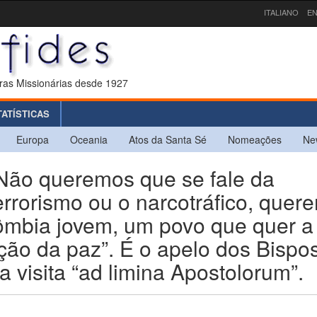
ITALIANO
EN
ras Missionárias desde 1927
TATÍSTICAS
Europa
Oceania
Atos da Santa Sé
Nomeações
Ne
o queremos que se fale da
rrorismo ou o narcotráfico, quer
mbia jovem, um povo que quer a
ão da paz”. É o apelo dos Bispo
 visita “ad limina Apostolorum”.