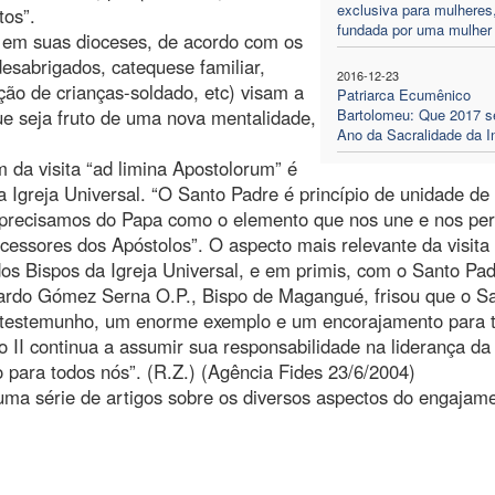
exclusiva para mulheres
tos”.
fundada por uma mulher
s em suas dioceses, de acordo com os
esabrigados, catequese familiar,
2016-12-23
ão de crianças-soldado, etc) visam a
Patriarca Ecumênico
e seja fruto de uma nova mentalidade,
Bartolomeu: Que 2017 s
Ano da Sacralidade da I
da visita “ad limina Apostolorum” é
Igreja Universal. “O Santo Padre é princípio de unidade de
, precisamos do Papa como o elemento que nos une e nos pe
ucessores dos Apóstolos”. O aspecto mais relevante da visita
os Bispos da Igreja Universal, e em primis, com o Santo Pad
nardo Gómez Serna O.P., Bispo de Magangué, frisou que o S
 testemunho, um enorme exemplo e um encorajamento para 
o II continua a assumir sua responsabilidade na liderança da 
o para todos nós”. (R.Z.) (Agência Fides 23/6/2004)
uma série de artigos sobre os diversos aspectos do engajam