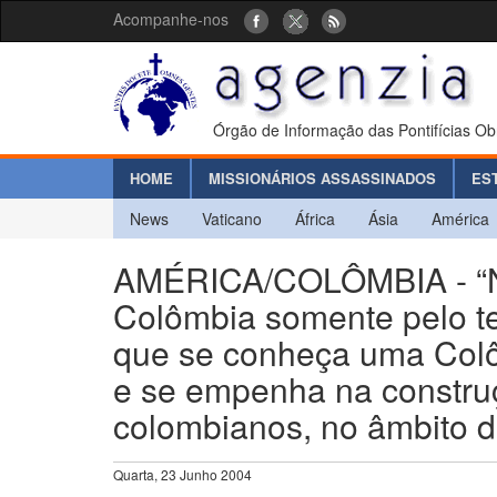
Acompanhe-nos
Órgão de Informação das Pontifícias Ob
HOME
MISSIONÁRIOS ASSASSINADOS
ES
News
Vaticano
África
Ásia
América
AMÉRICA/COLÔMBIA - “Nã
Colômbia somente pelo te
que se conheça uma Colô
e se empenha na construç
colombianos, no âmbito da
Quarta, 23 Junho 2004