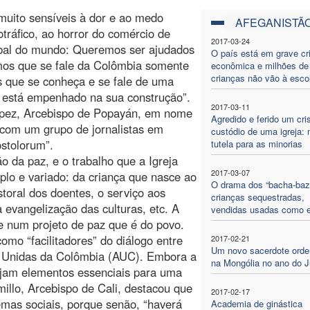
muito sensíveis à dor e ao medo
AFEGANISTÃ
otráfico, ao horror do comércio de
2017-03-24
obal do mundo: Queremos ser ajudados
O país está em grave cr
mos que se fale da Colômbia somente
econômica e milhões de
crianças não vão à esco
s que se conheça e se fale de uma
 está empenhado na sua construção”.
2017-03-11
ópez, Arcebispo de Popayán, em nome
Agredido e ferido um cri
 com um grupo de jornalistas em
custódio de uma igreja: 
ostolorum”.
tutela para as minorias
 da paz, e o trabalho que a Igreja
2017-03-07
plo e variado: da criança que nasce ao
O drama dos “bacha-bazi
toral dos doentes, o serviço aos
crianças sequestradas,
 evangelização das culturas, etc. A
vendidas usadas como 
te num projeto de paz que é do povo.
omo “facilitadores” do diálogo entre
2017-02-21
Um novo sacerdote ord
as Unidas da Colômbia (AUC). Embora a
na Mongólia no ano do J
ejam elementos essenciais para uma
illo, Arcebispo de Cali, destacou que
2017-02-17
mas sociais, porque senão, “haverá
Academia de ginástica