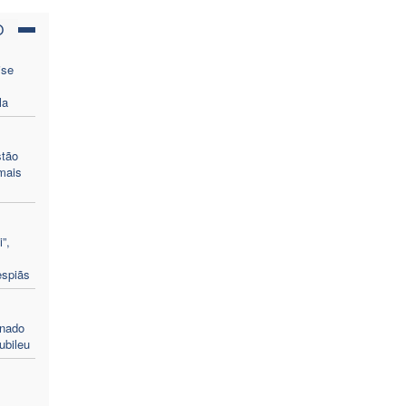
O
ise
la
stão
mais
”,
espiãs
enado
ubileu