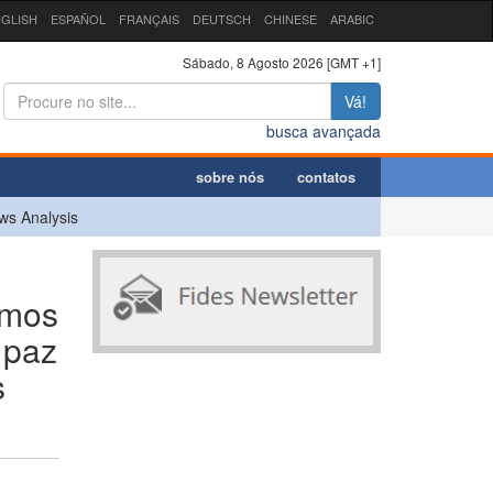
GLISH
ESPAÑOL
FRANÇAIS
DEUTSCH
CHINESE
ARABIC
Sábado, 8 Agosto 2026 [GMT +1]
Vá!
busca avançada
sobre nós
contatos
ws Analysis
emos
 paz
s