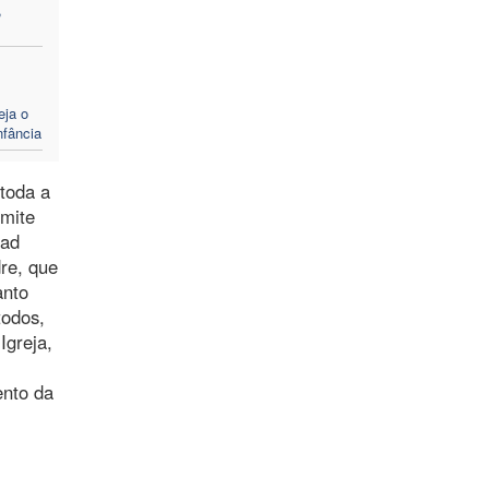
,
eja o
nfância
 toda a
rmite
 ad
re, que
anto
todos,
Igreja,
ento da