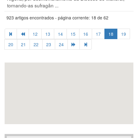
tornando-as sufragân ...
923 artigos encontrados - página corrente: 18 de 62
12
13
14
15
16
17
18
19
20
21
22
23
24