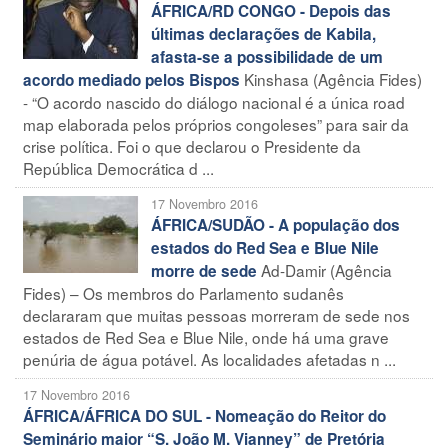
ÁFRICA/RD CONGO - Depois das
últimas declarações de Kabila,
afasta-se a possibilidade de um
Kinshasa (Agência Fides)
acordo mediado pelos Bispos
- “O acordo nascido do diálogo nacional é a única road
map elaborada pelos próprios congoleses” para sair da
crise política. Foi o que declarou o Presidente da
República Democrática d ...
17 Novembro 2016
ÁFRICA/SUDÃO - A população dos
estados do Red Sea e Blue Nile
Ad-Damir (Agência
morre de sede
Fides) – Os membros do Parlamento sudanês
declararam que muitas pessoas morreram de sede nos
estados de Red Sea e Blue Nile, onde há uma grave
penúria de água potável. As localidades afetadas n ...
17 Novembro 2016
ÁFRICA/ÁFRICA DO SUL - Nomeação do Reitor do
Seminário maior “S. João M. Vianney” de Pretória