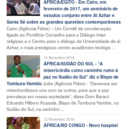
ÁFRICA/EGITO - Em Cairo, em
fevereiro de 2017, um seminário de
estudos conjunto entre Al Azhar e
Santa Sé sobre as grandes questões contemporâneas
Cairo (Agência Fides) – Um Comitê de coordenação
ligado ao Pontifício Conselho para o Diálogo Inter-
religioso e o Centro para o diálogo da Universidade de al
Azhar, o mais prestigioso centro acadêmico-teológic ...
14 Novembro 2016
ÁFRICA/SUDÃO DO SUL - “A
misericórdia como caminho rumo à
paz no Sudão do Sul” diz o Bispo de
Juba (Agência Fides) - “Devemos ser
Tombura-Yambio
misericordiosos uns com os outros, para que a paz
prevaleça em nossa sociedade”, disse Dom Barani
Eduardo Hiiboro Kussala, Bispo de Tombura-Yambio, no
Sudão do Sul, na cerimôni ...
12 Novembro 2016
ÁFRICA/RD CONGO - Novo hospital