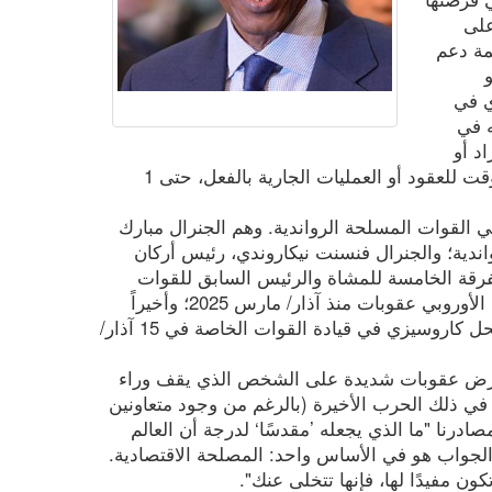
 مارس على
مة دعم
و
ي في
ه في
د أو
شركات أمريكية. ومع ذلك، هناك استثناء مؤقت للعقود أو العمليات الجارية بالفعل، حتى 1
 القوات المسلحة الرواندية. وهم الجنرال مبارك
اندية؛ والجنرال فنسنت نيكاروندي، رئيس أركان
فرقة الخامسة للمشاة والرئيس السابق للقوات
الخاصة الرواندية، الذي فرضت عليه الاتحاد الأوروبي عقوبات منذ آذار/ مارس 2025؛ وأخيراً
الجنرال ستانيسلاس غاشوجي، الذي حل محل كاروسيزي في قيادة القوات الخاصة في 15 آذار/
ع فرض عقوبات شديدة على الشخص الذي يقف وراء
 في ذلك الحرب الأخيرة (بالرغم من وجود متعاونين
ادرنا "ما الذي يجعله ’مقدسًا‘ لدرجة أن العالم
جواب هو في الأساس واحد: المصلحة الاقتصادية.
ون مفيدًا لها، فإنها تتخلى عنك".