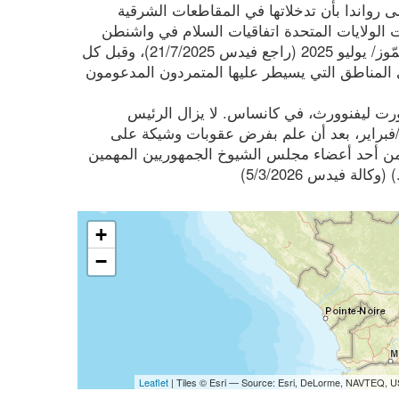
ى رواندا بأن تدخلاتها في المقاطعات الشرقية
ت الولايات المتحدة اتفاقيات السلام في واشنطن
في 27 حزيران/ يونيو 2025 (راجع فيدس 27/6/2025) وفي الدوحة في 19 تمّوز/ يوليو 2025 (راجع فيدس 21/7/2025)، وقبل كل
المناطق التي يسيطر عليها المتمردون المدعومون
ورت ليفنوورث، في كانساس. لا يزال الرئيس
/فبراير، بعد أن علم بفرض عقوبات وشيكة على
من أحد أعضاء مجلس الشيوخ الجمهوريين المهمين
 فيدس 5/3/2026)
+
−
Leaflet
| Tiles © Esri — Source: Esri, DeLorme, NAVTEQ, U