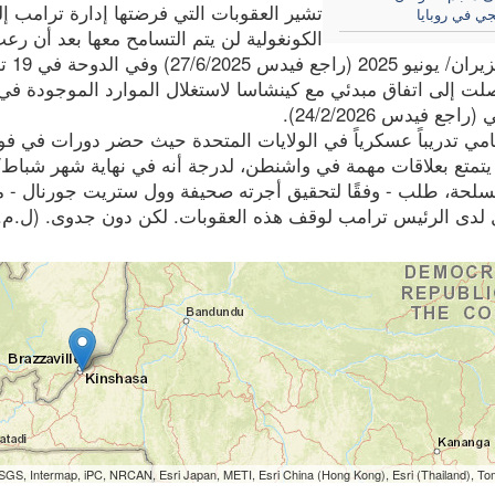
تشير العقوبات التي فرضتها إدارة ترامب إل
جي في روبايا
الكونغولية لن يتم التسامح معها بعد أن رع
ت إلى اتفاق مبدئي مع كينشاسا لاستغلال الموارد الموجودة في 
اجع فيدس 24/2/2026).
امي تدريباً عسكرياً في الولايات المتحدة حيث حضر دورات في ف
 يتمتع بعلاقات مهمة في واشنطن، لدرجة أنه في نهاية شهر شباط
مسلحة، طلب - وفقًا لتحقيق أجرته صحيفة وول ستريت جورنال - 
لدى الرئيس ترامب لوقف هذه العقوبات. لكن دون جدوى. (ل.م.) (وكالة
SGS, Intermap, iPC, NRCAN, Esri Japan, METI, Esri China (Hong Kong), Esri (Thailand), T