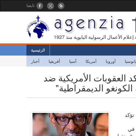
تابعنا
كالة إعلام الأعمال الرسولية البابوية منذ
الرئيسية
انوسيا
أوروبا
أمريكا
آسيا
أفريقيا
أخبار
كد العقوبات الأمريكية ضد
لكونغو الديمقراطية"
 تؤكد
 في
ي فرضتها