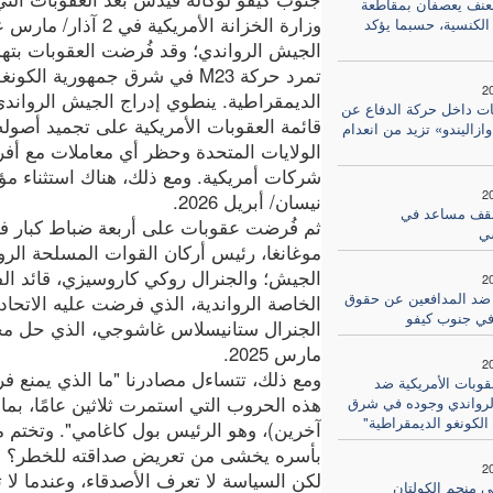
لعنف يعصفان بمقاطعة
وزارة الخزانة الأمريكية في 2 آذار/
الكنسية، حسبما يؤكد
الجيش الرواندي؛ وقد فُرضت العقوبات بته
تمرد حركة M23 في شرق جمهورية الكونغ
2
الديمقراطية. ينطوي إدراج الجيش الرواند
ات داخل حركة الدفاع عن
قائمة العقوبات الأمريكية على تجميد أصول
زاليندو» تزيد من انعدام
الولايات المتحدة وحظر أي معاملات مع أفرا
2
نيسان/ أبريل 2026.
سقف مساعد في
ثم فُرضت عقوبات على أربعة ضباط كبار في
ي
موغانغا، رئيس أركان القوات المسلحة الرو
الجيش؛ والجنرال روكي كاروسيزي، قائد ال
2
ضد المدافعين عن حقوق
في جنوب كيفو
مارس 2025.
2
ومع ذلك، تتساءل مصادرنا "ما الذي يمن
قوبات الأمريكية ضد
هذه الحروب التي استمرت ثلاثين عامًا، بما
لرواندي وجوده في شرق
الكونغو الديمقراطية"
آخرين)، وهو الرئيس بول كاغامي". وتختم مص
بأسره يخشى من تعريض صداقته للخطر؟ ال
2
لكن السياسة لا تعرف الأصدقاء، وعندما لا تك
 منجم الكولتان