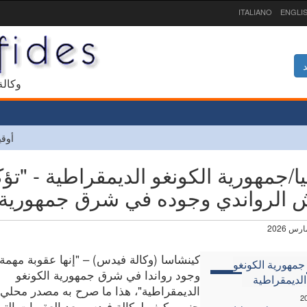
ITALIANO
ENGLI
د
1927 و
أوقي
يا/جمهورية الكونغو الديمقراطية - "تؤ
 الرواندي وجوده في شرق جمهورية ا
كينشاسا (وكالة فيدس) – "إنها عقوبة مهمة
جمهورية الكونغو
وجود رواندا في شرق جمهورية الكونغو
الديمقراطية
الديمقراطية"، هذا ما صرح به مصدر محلي
2
جنوب كيفو لوكالة فيدس بعد العقوبات الت