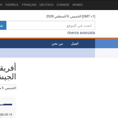
SH
ESPAÑOL
FRANÇAIS
DEUTSCH
CHINESE
ARABIC
الخميس, 6 أغسطس 2026 [GMT +1]
تق
ricerca avanzata
اتصل
من نحن
أفريق
الجيش
الخميس, 5 مارس 2026
026-05-15