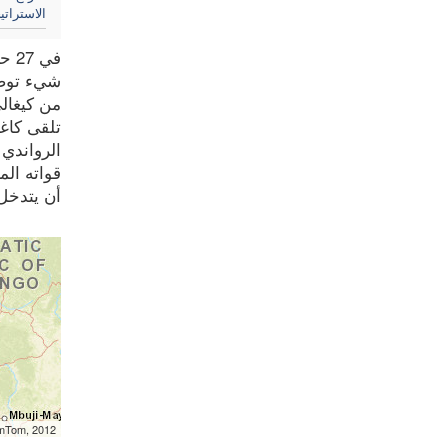
الاستراتي
شيء توصل
من كيغالي (ر
تلقى كاغ
الرواندي
قواته ال
أن يتدخل 
omTom, 2012