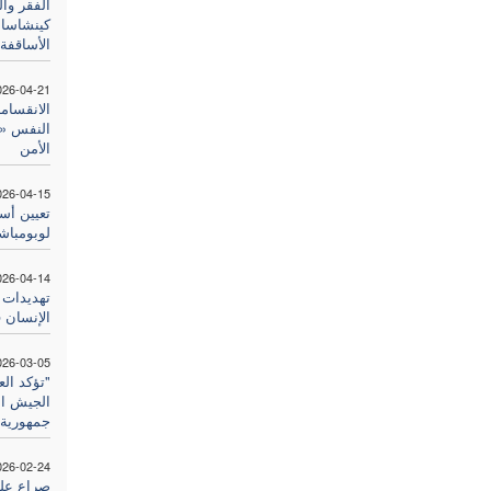
الفقر وا
كينشاسا 
الأساقفة
026-04-21
الانقسام
النفس «وا
الأمن
026-04-15
تعيين أ
لوبومباش
026-04-14
تهديدات 
الإنسان 
026-03-05
"تؤكد الع
الجيش ا
جمهورية 
026-02-24
صراع على