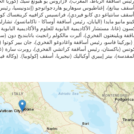
 رئيس أساقفة الرباط، المغرب)، لازاروس يو هيونغ سيك (كوريا ال
 أسقف بينانغ)، إغناطيوس سوهاريو هاردجواتوجو (إندونيسيا، رئيس 
سقف سانتياغو دي كابو فيردي)، فرانسيس كزافييه كرينغساك كوفيت
نو مانيو مايدا (اليابان، رئيس أساقفة أوساكا - تاكاماتسو)، تشارلز
كسون (غانا، مستشار الأكاديمية البابوية للعلوم والأكاديمية البابوية
فة ويلينغتون الفخري)، ألبرت مالكولم رانجيث باتابنديج دون (سري
(بوركينا فاسو، رئيس أساقفة واغادوغو الفخري)، جان بيير كوتوا 
تس (باكستان، رئيس أساقفة كراتشي الفخري)، روبرت سارة (غينيا
مقدسة)، بيتر إيبيري أوكباليك (نيجيريا، أسقف إكولوبيا). (وكالة فيدس، 025