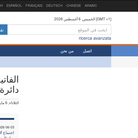
SH
ESPAÑOL
FRANÇAIS
DEUTSCH
CHINESE
ARABIC
الخميس, 6 أغسطس 2026 [GMT +1]
تق
ricerca avanzata
اتصل
من نحن
الفات
دائرة
الثلاثاء, 6 مايو 2025
026-06-03
سانغالي:"