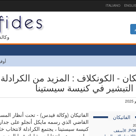
ITALIANO
ENGLI
د
1927 و
أوقي
يكان - الكونكلاف : المزيد من الكرادل
 التبشير في كنيسة سيستينا
الفاتيكان (وكالة فيدس) - تحت أنظار المس
الفاتيكان
القاضي الذي رسمه مايكل أنجلو على جدار
2
كنيسة سيستينا ، يجتمع الكرادلة لانتخاب خل
اجتماع POM، الأسقف
بطرس. وهي انتخابات يشارك فيها المزيد و
الارتداد الارسالي ليس