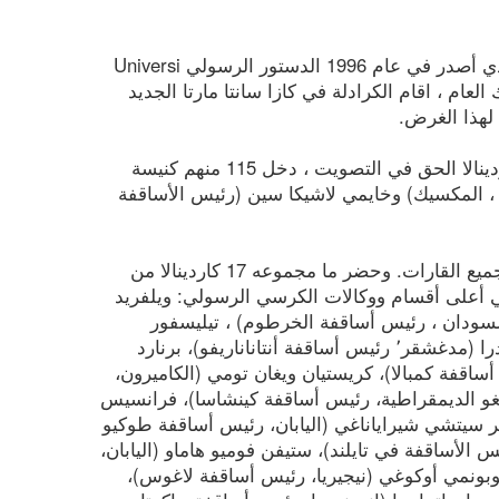
بدأ المجمع الأول للألفية الثالثة بالإصلاح الذي وضعه يوحنا بولس الثاني ، الذي أصدر في عام 1996 الدستور الرسولي Universi
 ذلك العام ، اقام الكرادلة في كازا سانتا مارتا الجديد
لهذا الغرض.
في الاجتماع الذي أدى إلى انتخاب بندكتس السادس عشر ، كان ل 117 كاردينالا الحق في التصويت ، دخل 115 منهم كنيسة
 ، المكسيك) وخايمي لاشيكا سين (رئيس الأساقفة
في وقت وفاة يوحنا بولس الثاني ، جاء الكرادلة الناخبون من 52 دولة في جميع القارات. وحضر ما مجموعه 17 كاردينالا من
 أعلى أقسام ووكالات الكرسي الرسولي: ويلفريد
السودان ، رئيس أساقفة الخرطوم) ، تيليسفور
بلاسيدوس توبو (الهند ، رئيس أساقفة رانشي) ، أرماند غايتان رازافيندراتاندرا (مدغشقر٬ رئيس أساقفة أنتاناناريفو)، برنارد
أساقفة كمبالا)، كريستيان ويغان تومي (الكاميرون،
ونغو الديمقراطية، رئيس أساقفة كينشاسا)، فرانسيس
يتر سيتشي شيراياناغي (اليابان، رئيس أساقفة طوكيو
الأساقفة في تايلند)، ستيفن فوميو هاماو (اليابان،
لوبونمي أوكوغي (نيجيريا، رئيس أساقفة لاغوس)،