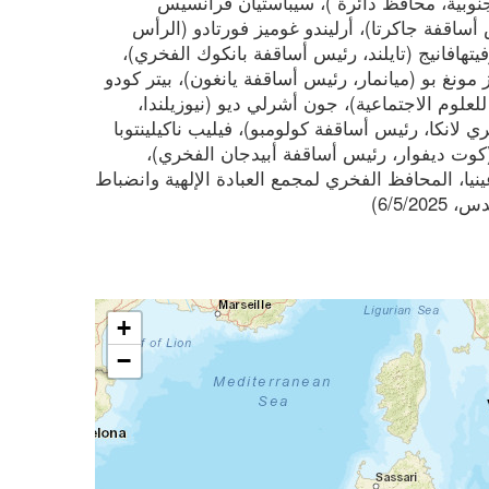
جنوبية، محافظ دائرة )، سيباستيان فرانسيس
أساقفة جاكرتا)، أرليندو غوميز فورتادو (الرأس
هافانيج (تايلند، رئيس أساقفة بانكوك الفخري)،
 مونغ بو (ميانمار، رئيس أساقفة يانغون)، بيتر كودو
 للعلوم الاجتماعية)، جون أشرلي ديو (نيوزيلندا،
 لانكا، رئيس أساقفة كولومبو)، فيليب ناكيلينتوبا
(كوت ديفوار، رئيس أساقفة أبيدجان الفخري)،
، المحافظ الفخري لمجمع العبادة الإلهية وانضباط
6/5/2)
+
−