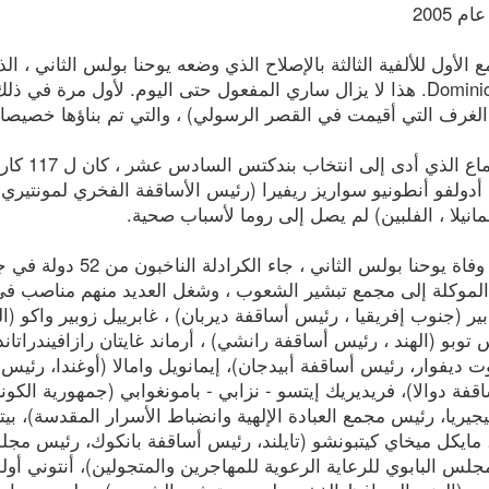
 2005
Dominici Gregis. هذا لا يزال ساري المفعول حتى اليوم. لأول مرة في
الغرف التي أقيمت في القصر الرسولي) ، والتي تم بناؤها خصيصا 
أدولفو أنطونيو سواريز ريفيرا (رئيس الأساقفة الفخري لمونتيري
انيلا ، الفلبين) لم يصل إلى روما لأسباب صحية.
الموكلة إلى مجمع تبشير الشعوب ، وشغل العديد منهم مناصب في
ر (جنوب إفريقيا ، رئيس أساقفة ديربان) ، غابرييل زوبير واكو (
 ديفوار، رئيس أساقفة أبيدجان)، إيمانويل وامالا (أوغندا، رئيس 
فة دوالا)، فريديريك إيتسو - نزابي - بامونغوابي (جمهورية الك
يجيريا، رئيس مجمع العبادة الإلهية وانضباط الأسرار المقدسة)، ب
مايكل ميخاي كيتبونشو (تايلند، رئيس أساقفة بانكوك، رئيس مجلس 
لس البابوي للرعاية الرعوية للمهاجرين والمتجولين)، أنتوني أو