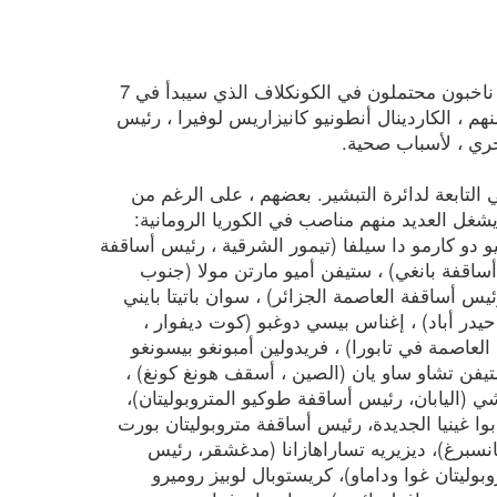
عند وفاة البابا فرانسيس ، لا يزال 252 كاردينالا على قيد الحياة ، 135 منهم ناخبون محتملون في الكونكلاف الذي سيبدأ في 7
 ، حيث يتغيب اثنان منهم ، الكاردينال أنطونيو كانيزاريس لوفيرا ، رئيس
خري ، لأسباب صحية.
ادلة من 66 دولة. من بينهم ، يأتي 34 من الأراضي التابعة لدائرة التبشير. بعضهم ، على الرغم من
شغل العديد منهم مناصب في الكوريا الرومانية:
ليو دو كارمو دا سيلفا (تيمور الشرقية ، رئيس أساقفة
أساقفة بانغي) ، ستيفن أميو مارتن مولا (جنوب
يس أساقفة العاصمة الجزائر) ، سوان باتيتا بايني
 حيدر أباد) ، إغناس بيسي دوغبو (كوت ديفوار ،
العاصمة في تابورا) ، فريدولين أمبونغو بيسونغو
تيفن تشاو ساو يان (الصين ، أسقف هونغ كونغ) ،
 (اليابان، رئيس أساقفة طوكيو المتروبوليتان)،
ا غينيا الجديدة، رئيس أساقفة متروبوليتان بورت
سبرغ)، ديزيريه تساراهازانا (مدغشقر، رئيس
بوليتان غوا وداماو)، كريستوبال لوبيز روميرو