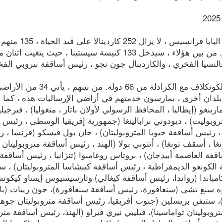
ايار/ مايو. من بين هؤلاء ، سيدخل 133 كنيسة سيستينا
لنسيا الفخري ، والكاردينال جون نجو ، رئيس أساقفة نيروبي الف
سيكون الكونكلاف مع الكر
لدان أخرى ، يمارسون خدمتهم في أراضي الإرساليات هذه ، كما ي
رينغو (إيطاليا ، المحافظ الرسولي لأولان باتار ، منغوليا) ، فيرجي
روبوليت) ، ديودوني نزابالينغا (جمهورية إفريقيا الوسطى ، رئيس 
 رئيس أساقفة جيوبا المتروبوليتان) ، جان بول فيسكو (فرنسا ، رئ
غا ، أسقف تونغا) ، أنتوني بولا (الهند ، رئيس أساقفة متروبوليتان
فة العاصمة أبيدجان) ، بروتاس روغامبوا (تنزانيا ، رئيس أساقفة 
الكونغو الديمقراطية ، رئيس أساقفة كينشاسا المتروبوليتان) ، س
مباندا (رواندا، رئيس أساقفة كيغالي) وتارسيسيوس إيساو كيكوتشي
ه سنغ تشي (سنغافورة، رئيس أساقفة سنغافورة)، جون ريبات (بابو
 ستيفن بريسلين (جنوب أفريقيا، رئيس أساقفة متروبوليتان جوهان
روبوليتان تواماسينا)، فيليبي نيري فيراو (الهند، رئيس أساقفة مترو