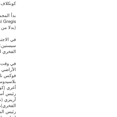
كونكلاف عام
(بدلا من 
سيستين: 
الفخري لم
الأراضي 
فوكس نابي
أغري (كوت
رئيس أساق
أرينزي (ن
الفخري)، 
رئيس المج