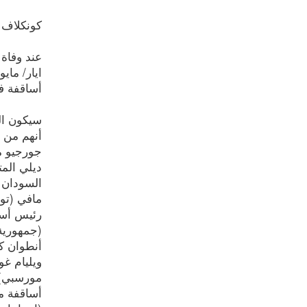
كونكلاف 2025
أساقفة فا
أنهم من ب
جورجيو ما
ديلي المت
السودان ،
مافي (تون
رئيس أساق
(جمهورية 
أنطوان كا
ويليام غو
مورسبي)،
أساقفة مت