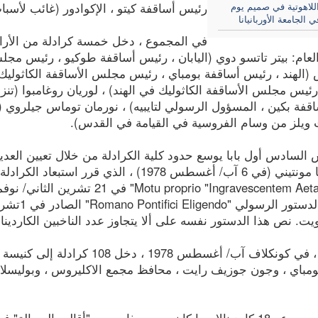
اللاهوتية في صميم يوم
رئيس أساقفة كيتو ، الإكوادور (غائب لأسباب صح
الجامعة الأوربانيانا
في المجموع ، دخل خمسة كرادلة من الأراضي
عام: بيتر تاتسو دوي (اليابان ، رئيس أساقفة طوكيو ، رئيس مجلس ا
الهند ، رئيس أساقفة بومباي ، رئيس مجلس الأساقفة الكاثوليك في
رئيس مجلس الأساقفة الكاثوليك في الهند) ، لوريان روغامبوا (تنز
فة بكين ، المسؤول الرسولي لتايبيه) ، نورمان توماس جيلروي (أ
 ويلز من وسام الفروسية في القيامة في القدس).
السادس أول بابا يوسع حدود كلية الكرادلة من خلال تعيين العديد
ت. نص هذا الدستور نفسه على ألا يتجاوز عدد الناخبين الكارديناليين 
ومع ذلك ، في كونكلاف آب/ أغسطس
مباي ، وجون جوزيف رايت ، محافظ مجمع الاكليروس ، وبوليسلاف ف
شارك ما مجموعه 18 كاردينالا مما كان يسمى ذات يوم "أقاليم ا