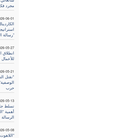
مجرد فكر
026-06-01
الكاردينا
استراتيج
”رسالة ال
026-05-27
للأعمال ا
026-05-21
"نقتل الن
الوصفية":
حرب
026-05-13
تسلط جام
أهمية ”ا
الرسالة
026-05-08
”اللاهوت