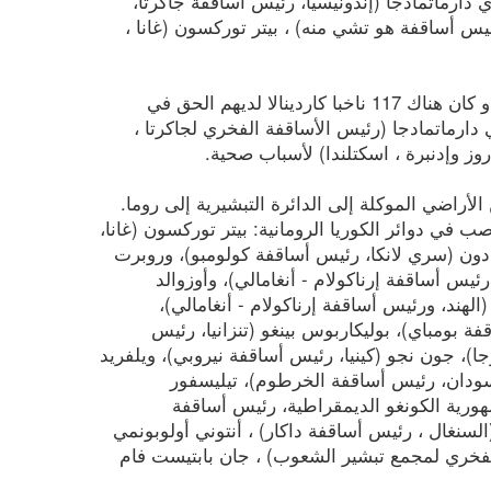
دارماتمادجا (إندونيسيا، رئيس أساقفة جاكرتا،
ئيس أساقفة هو تشي منه) ، بيتر توركسون (غانا ،
عندما أعلن بندكتس السادس عشر للعالم في شباط/فبراير 2013 استقالته و كان هناك 117 ناخبا كاردينالا لديهم الحق في
ب يوليوس ريادي دارماتمادجا (رئيس الأساقفة الفخري لجاكرتا ،
وز وإدنبرة ، اسكتلندا) لأسباب صحية.
لى انتخاب البابا فرانسيس ، وصل 17 كاردينالا من الأراضي الموكلة إلى الدائرة التبشيرية إلى روما.
ب في دوائر الكوريا الرومانية: بيتر توركسون (غانا،
 دون (سري لانكا، رئيس أساقفة كولومبو)، وروبرت
ئيس أساقفة إرناكولام - أنغامالي)، وأوزوالد
لهند، ورئيس أساقفة إرناكولام - أنغامالي)،
ة بومباي)، بوليكاربوس بينغو (تنزانيا، رئيس
جا)، جون نجو (كينيا، رئيس أساقفة نيروبي)، ويلفريد
لسودان، رئيس أساقفة الخرطوم)، تيليسفور
هورية الكونغو الديمقراطية، رئيس أساقفة
لسنغال ، رئيس أساقفة داكار) ، أنتوني أولوبونمي
الفخري لمجمع تبشير الشعوب) ، جان بابتيست فام