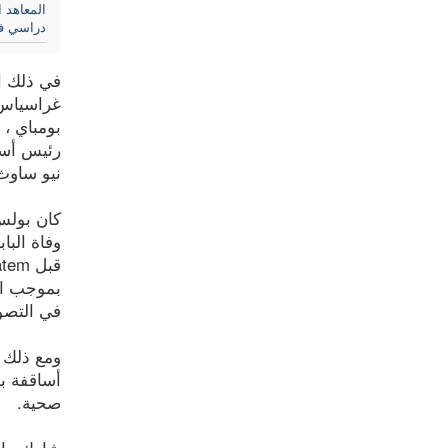
المعاهد 
دراسي في 
في ذلك ال
غراسياس (
بومباي ، 
رئيس أساق
نيو ساوث
كان بولس 
في التصوي
أساقفة بو
صحية.