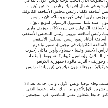
شية في شمال إفريقيا: برناردين جانتين (بنين ،
يكاتشي (الهند ، رئيس أساقفة كلكتا ، رئيس مجلس الأساقفة الكاثوليك
 جوزيف ماري أنتوني كورديرو (باكستان ، رئيس
 ، سيد بلينا المسؤول الرسولي لبيونغ يانغ) ،
لأساقفة الكاثوليك في سريلانكا) ، جوزيف ماري
كينيا، رئيس أساقفة نيروبي، رئيس المجلس الأسقفي
س أساقفة أنتاناناريفو، رئيس المجلس الأسقفي
ساقفة الكاثوليك في نيجيريا)، صفير ثياندوم
رأس الأخضر وغينيا - بيساو)، وأوين ماكان (جنوب
ر السلام)، وإيمانويل كيوانوكا نسوبوغا (أوغندا،
 وجوزيف - ألبرت مالولا (جمهورية الكونغو
كيلاو) ، ريجنالد جون ديلارجي (نيوزيلندا ، رئيس
في عام 1978 ، اقيم الكونكلاف الثاني بعد أكثر من شهر بقليل من الأول ، بسبب وفاة يوحنا بولس الأول ، والتي حدثت بعد 33
تشرين الاول/أكتوبر من ذلك العام ، عندما التقى
 كانوا جميعا يشغلون نفس المناصب. في المجمعين ،