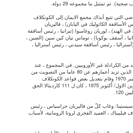
ية). تم تمثيل ما مجموعه 29 دولة.
 التي تتبع آنذاك مجمع الايمان إلى الكونكلاف
لأساقفة الكاثوليك في اليابان) ، فاليريان
 الهند) ، لوريان روغامبوا (تنزانيا ، رئيس أساقفة
انيا ، أسقف بوكوبا) ، توماس تيان كين سين (الصين ،
ستراليا ، رئيس أساقفة سيدني ، رئيس أستراليا ،
 من الكرادلة غير الأوروبيين. في المجموع ، عند
وفاة البابا مونتيني (في 6 آب/ أغسطس 1978) ، الذي قرر استبعاد الكرادلة الذين تزيد أعمارهم عن 80 عاما من التصويت من
قبل Motu proprio "Ingravescentem Aetatem" في 21 تشرين الثاني/ نوفمبر 1970 وقام بتعديل بعض قواعد الكونكلاف
بموجب الدستور الرسولي "Romano Pontifici Eligendo" الصادر في 1تشرين الاول/ أكتوبر 1975 ، كان ل 111 كاردينالا الحق
120.
 1978 ، دخل 108 كرادلة إلى كنيسة سيستينا: وغاب كلّ من فاليريان جراسياس ، رئيس
يليبياك ، العميد الفخري لروتا الرومانية، لأسباب
لرسالة" في التصويت الذي انتخب يوحنا بولس الأول ، بما في