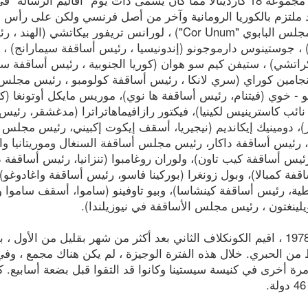
ملتزم بالكوريا الرومانية وآخر من أصل فرنسي ولكن على رأس أبر
رئيس المجلس البابوي "Cor Unum") ، لورانس تريفور ب
 ، جوستينوس دارموجونو (إندونيسيا ، رئيس أساقفة سيمارانج) ،
اتشي) ، ستيفن كيم سو هوان (كوريا الجنوبية ، رئيس أساقفة سيول
جامين كوراي (سري لانكا ، رئيس أساقفة كولومبو ، رئيس مجلس ا
و - خوي (فيتنام، رئيس أساقفة ها نوي)، موريس مايكل أوتونغا (
 نائب كاسترينيس لكينيا)، فيكتور رازافيماهاتراترا (مدغشقر، رئي
 دومينيك إيكانديم (نيجيريا، أسقف إيكوت إكبيني، رئيس مجلس الأ
 رئيس أساقفة داكار، رئيس مجلس أساقفة السنغال وموريتانيا وال
رئيس أساقفة كيب تاون)، ولوران روغامبوا (تنزانيا، رئيس أساقفة دا
فة كمبالا)، وبول زونغرا (بوركينا فاسو، رئيس أساقفة واغادوغو)،
ية، رئيس أساقفة كينشاسا)، وبيو تاوفينو (ساموا، أسقف ساموا وتو
لينغتون ، رئيس مجلس الأساقفة في نيوزيلندا).
من الحبري. خلال هذه الفترة الوجيزة ، لم يكن هناك مجمع ، وفي 
مرة أخرى في كنيسة سيستينا وكانوا قد التقوا قبل بضعة أسابيع.