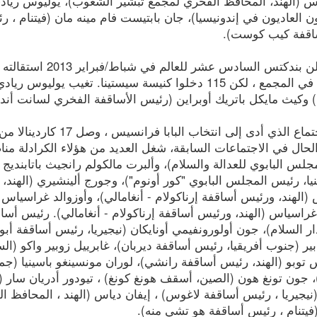
س (الهند، المحافظ الفخري لمجمع تبشير الشعوب)، يوليوس ريادي 
 العاديون في إندونيسيا)، جان بابتيست فام مينه مان (فيتنام ، ر
اقفة كيب كوست).
التصويت في المجمع ، لكن 115 دخلوا كنيسة سيستينا. تغي
) وكيث مايكل باتريك أوبراين (رئيس الأساقفة الفخري لسانت أندر
خلال الاجتماع الذي أدى إ
لحال في الاجتماعات السابقة، شغل العديد من هؤلاء الكرادلة مناص
لس البابوي للعدالة والسلام)، وألبرت مالكولم رانجيث باتابنديج
يا، رئيس المجلس البابوي "كور أونوم")، وجورج ألينشيري (الهند، ر
الهند، ورئيس أساقفة إرناكولام - أنغامالي)، وأوزوالد غراسياس (ا
غراسياس (الهند، ورئيس أساقفة إرناكولام - أنغامالي). رئيس أساقف
ر السلام)، جون أولورونفيمي أونايكان (نيجيريا، رئيس أساقفة أبو
ر (جنوب أفريقيا، رئيس أساقفة ديربان)، غابرييل زوبير واكو (ا
توبو (الهند، رئيس أساقفة رانشي)، لوران مونسينغو باسينيا (جم
 جون تونغ هون (الصين، أسقف هونغ كونغ) ، تيودور أدريان سار (ا
نيجيريا ، رئيس أساقفة لاغوس) ، إيفان دياس (الهند ، المحافظ 
فيتنام ، رئيس أساقفة هو تشي منه).