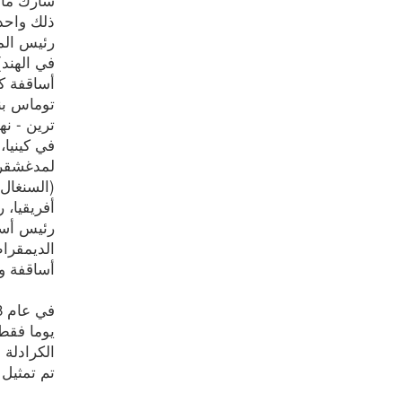
ذلك واحد 
في الهند)
أساقفة كر
توماس بن
ترين - نه
في كينيا،
لمدغشقر)،
(السنغال،
أفريقيا، 
رئيس أساق
الديمقراط
أساقفة وي
يوما فقط 
الكرادلة 
تم تمثيل 46 دولة.