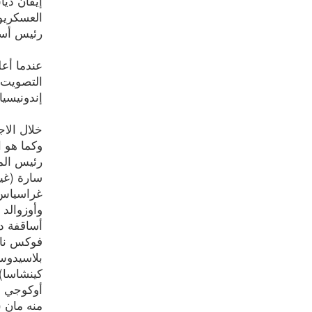
إيفان ديا
العسكريون
رئيس أس
إندونيسيا
وكما هو ا
رئيس المج
سارة (غين
غراسياس (
وأوزوالد 
أساقفة دا
فوكس نابي
بلاسيدوس 
كينشاسا)،
أوكوجي (
منه مان (