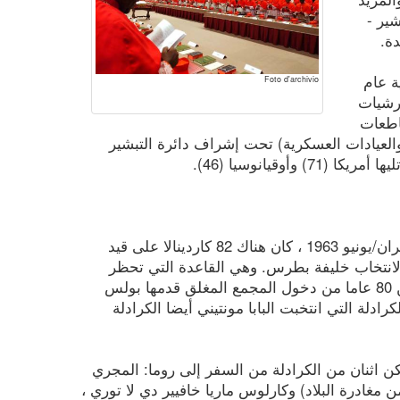
شير -
دة.
ة عام
Foto d'archivio
 الأبرشيات
قاطعات
والعيادات العسكرية) تحت إشراف دائرة التبشير
عند وفاة يوحنا الثالث والعشرون في 3 حزيران/يونيو 1963 ، كان هناك 82 كاردينالا على قيد
 لانتخاب خليفة بطرس. وهي القاعدة التي تحظر
اليوم على الكرادلة الذين تزيد أعمارهم عن 80 عاما من دخول المجمع المغلق قدمها بولس
ضمت كلية الكرادلة التي انتخبت البابا مونتيني أيضا الكرادلة
 يتمكن اثنان من الكرادلة من السفر إلى روما: المجري
مغادرة البلاد) وكارلوس ماريا خافيير دي لا توري ،