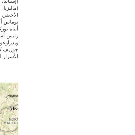
(إسبانيا،
(ماليزيا،
الأخضر، أ
توماس أكي
أبياه تور
رئيس أساق
ويدراوغو 
جوزيف كو
الأسرار ال