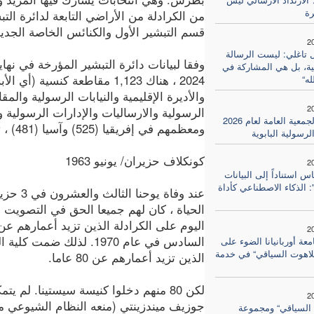
ة
من الكرادلة من الأراضي التابعة لدائرة التب
قسم التبشير الأول والكنائس الخاصة الجدي
2
ل تاغلي: ليست الرسالة
وفقا لبيانات دائرة التبشير المؤرخة في نهاي
ية، بل هي المشاركة في
2024 ، هناك 1,123 مقاطعة كنسية (أي
له“
والأديرة الإقليمية والنيابات الرسولية والم
2
الرسولية والارساليات والإدارات الرسولية 
انطلاق الجمعية العامة لعام 2026
ومعظمهم في إفريقيا (525) وآسيا (481) ، تليها أمريكا (71) وأوقيانوسيا (46).
لرسولية البابوية
كونكلاف حزيران/ يونيو 1963
2
اس استناداً إلى البيانات
 الذكاء الاصطناعي كأداة
الحياة ، كان لهم جميعا الحق في التصويت
2
السادس في عام 1970. لذلك 
عة أوربانيانا الضوء على
للاهوت السياقي“ في خدمة
الذين تزيد أعمارهم عن 80 عاما.
لكن 80 منهم دخلوا كنيسة سيستينا. لم
2
جوزيف ميندزينتي (منعه النظام الشيوعي من 
 السياقي“ ومجموعة