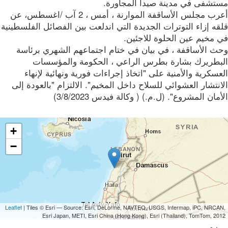
تشفى في مدينة صيدا المجاورة.
أعرب مجلس الأساقفة الموارنة ، أمس ، 2 آب /اغسطس، عن
ه إزاء التوترات الجديدة التي اندلعت بين الفصائل الفلسطينية
 مخيم عين الحلوة للاجئين.
ث الأساقفة ، في بيان في ختام اجتماعهم الشهري برئاسة
بطريرك بشارة بطرس الراعي ، الحكومة والمؤسسات
سكرية والأمنية على "اتخاذ إجراءات فورية ونهائية لإنهاء
نتشار العشوائي للسلاح داخل المخيم". الالتزام "بالعودة إلى
مان المشروع". (ل.م.) ( وكالة فيدس 3/8/2023)
+
−
Leaflet
| Tiles © Esri — Source: Esri, DeLorme, NAVTEQ, USGS, Intermap, iPC, NRCA
Esri Japan, METI, Esri China (Hong Kong), Esri (Thailand), TomTom, 20