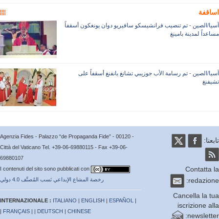
قفة
ا/الصين - تم تنصيب فرانشيسكو سافيريو دوان يونغكون أسقفاً
داً لمدينة بامينغ
ا/الصين - تم رسامة الأب جوزيبي تشانغ يانفنغ أسقفاً على
فنغ
Agenzia Fides - Palazzo “de Propaganda Fide” - 00120 -
عنا:
Città del Vaticano Tel. +39-06-69880115 - Fax +39-06-
69880107
Contatta
I contenuti del sito sono pubblicati con
redazio
رخصة المشاع الإبداعي نَسب المُصنَّف 4.0 دولي
Cancella la 
INTERNAZIONALE :
ITALIANO
|
ENGLISH
|
ESPAÑOL
|
iscrizione a
|
FRANÇAIS
| |
DEUTSCH
|
CHINESE
newslett