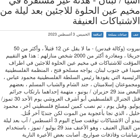
يم عين الحلوة للاجئين بعد ليلة من
اشتباكات العنيفة
الخميس, 3 أغسطس 2023
ف
جماعات مسلحة
اساقفة
بيروت (وكالة فيدس) - ما لا يقل عن 12 قتيلاً ، وأكثر من 50
جريحًا ، ومغادرة أكثر من 2000 شخص منازلهم : هذا هو التقييم
مؤقت للاشتباكات في مخيم عين الحلوة للاجئين في اطراف
دا في جنوب لبنان. يواجه مسلحو فتح ، المنظمة الفلسطينية
رئيسية التي يقودها رئيس السلطة الفلسطينية محمود عباس ،
جموعتان إسلاميتان ، جند الشام والشباب المسلم ، بعضهم
البعض منذ 29 حزيران / يونيو ، متهمة إحداهما بارتكاب جرائم
قتل الجنرال الفلسطيني أبو أشرف العروشي يوم الأحد 30 تموز/
ليو. وقبل يوم ، تم نصب كمين لمسلح فلسطيني آخر ، محمود
ل ، الذي نجا بأعجوبة من الموت لكن جنديًا آخر قُتل.
يبدو أن الاشتباكات توقفت صباح اليوم 3 أغسطس / آب بعد ليلة
من القتال العنيف ، وهو الأعنف منذ 29 يوليو / تموز ، باستخدام
اشات وقاذفات صواريخ. أصابت بعض الأعيرة النارية