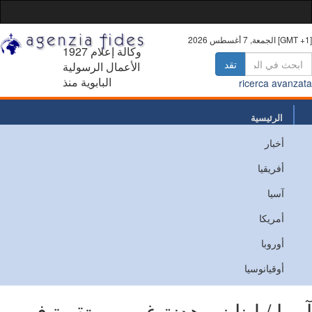
 أغسطس 2026 [GMT +1]
1927 وكالة إعلام
تقد
الأعمال الرسولية
البابوية منذ
ricerca avanz
الرئيسية
أخبار
من نحن
أفريقيا
اتصل
آسيا
أمريكا
أوروبا
أوقيانوسيا
يا / لبنان - هدنة غير مستقرة في