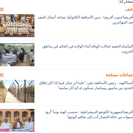
ركة:
ف
يقيا/جنوب أفريقيا - يدين الأساقفة الكاثوليك تصاعد أعمال العنف
المهاجرين
أساة الخفية لحالات الوفاة أثناء الولادة في العالم في مناطق
روب
اعات مسلحة
/الهند - رئيس الأساقفة نيلي: "علينا أن نفكر فيما إذا كان إغلاق
ود بين مانيبور وميانمار سيكون له أي آثار سلمية"
قيا/جمهورية الكونغو الديمقراطية - بحسب كهنة بونيا "أربع
ات من حالة الحصار أدت إلى تفاقم الوضع"