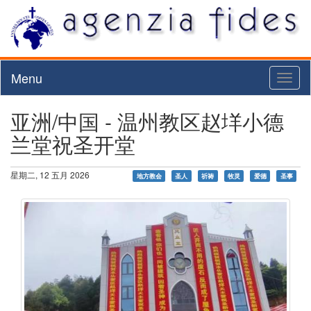
Menu
Toggl
naviga
亚洲/中国 - 温州教区赵垟小德
兰堂祝圣开堂
星期二, 12 五月 2026
地方教会
圣人
祈祷
牧灵
爱德
圣事