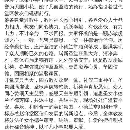
誉为天国小花。她平凡而圣洁的德行，始终指引着世代
堂区教友们砥砺前行。
筹备建堂过程中，教区神长悉心指引，各界爱心人士鼎
力相助、教友们同心协力、踊跃奉献，有钱出钱、有力
出力，不计辛劳、不求回报。大家怀着的是一颗赤诚虔
诚之心、一砖一瓦皆是感恩、一梁一柱都饱含信仰。历
经辛勤耕耘，庄严圣洁的小德兰堂顺利落成，圆满实现
了众人期盼已久的心愿。崭新圣堂庄重大方、清净典
雅，整体布局肃穆有序，内外整洁安宁。既是教友虔诚
祈祷、参与弥撒的神圣圣地，更是滋养心灵、坚固信
德、团圆相聚的温馨家园。
开堂庆典当天，四方教友欢聚一堂。礼仪庄重神圣、圣
祭圆满虔诚、圣歌声婉转悠扬、祈祷声真挚恳切。众人
同心赞颂天主慈爱，感恩天主眷顾引领，追思圣女小德
兰圣德芳踪，共沐主恩、共结主爱，现场处处洋溢着平
安、喜乐、和睦合一的美好氛围。小德兰堂顺利开堂，
标志着赵垟堂区信仰发展的崭新起点。今后，全体教友
将效法圣女小德兰谦卑、纯洁、奉献、仁爱的榜样积极
践行福音精神，以平凡小事彰显大爱。