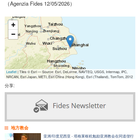
（Agenzia Fides 12/05/2026）
+
−
Leaflet
| Tiles © Esri — Source: Esri, DeLorme, NAVTEQ, USGS, Intermap, iPC,
NRCAN, Esri Japan, METI, Esri China (Hong Kong), Esri (Thailand), TomTom, 2012
分享:
地方教会
亚洲/印度尼西亚 - 塔格莱枢机勉励亚洲教会在同道偕行