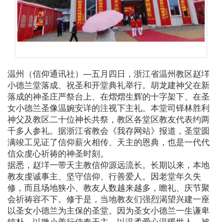
温州（信仰通讯社）—五月四日，浙江省温州教区赵垟
小德兰堂落成、祝圣和开堂典礼举行。胡龙建神父在新
落成的神圣庄严祭台上、在熠熠生辉的十字架下、在圣
女小德兰圣像温婉安详的注视下主礼。本堂司铎林胜利
神父及教区二十位神长共祭，教区各堂区教友代表约两
千多人参礼。据浙江省教会《我存网站》报道，圣堂圆
满竣工见证了信仰薪火相传、天主的恩典，也是一代代
信众虔心祈祷的神圣时刻。
据悉，赵垟一带天主教信仰源远流长。长期以来，本地
教友虔诚事主、坚守信仰、行善爱人。因老堂年久失
修，而且场地狭小、教友人数越来越多，瞻礼、庆节聚
会祈祷容不下。修于是，当地教友们强烈渴望兴建一座
以圣女小德兰为主保的圣堂。因为圣女小德兰一生谦卑
纯朴，以微小善行侍奉天主、以温柔爱心温暖世人，被