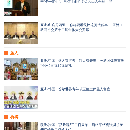
中“携手前行”、向孩子那样学会迈出人生第一步
亚洲/印度尼西亚 - “你将要看见比这更大的事”：亚洲主
教团协会第十二届全体大会开幕
圣人
亚洲/中国 - 圣人有过去，罪人有未来：公教团体隆重庆
祝圣伯多禄保禄瞻礼
亚洲/韩国 - 首尔世界青年节五位主保圣人官宣
祈祷
欧洲/法国 - “活玫瑰经”二百周年：塔格莱枢机强调祈祷
开启传教见证的大门