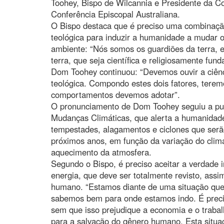
Toohey, Bispo de Wilcannia e Presidente da Co
Conferência Episcopal Australiana.
O Bispo destaca que é preciso uma combinação 
teológica para induzir a humanidade a mudar 
ambiente: “Nós somos os guardiões da terra, 
terra, que seja científica e religiosamente fund
Dom Toohey continuou: “Devemos ouvir a ciênc
teológica. Compondo estes dois fatores, terem
comportamentos devemos adotar”.
O pronunciamento de Dom Toohey seguiu a pub
Mudanças Climáticas, que alerta a humanidade
tempestades, alagamentos e ciclones que ser
próximos anos, em função da variação do clima
aquecimento da atmosfera.
Segundo o Bispo, é preciso aceitar a verdade 
energia, que deve ser totalmente revisto, as
humano. “Estamos diante de uma situação que
sabemos bem para onde estamos indo. É preci
sem que isso prejudique a economia e o trabalho
para a salvação do gênero humano. Esta situaç