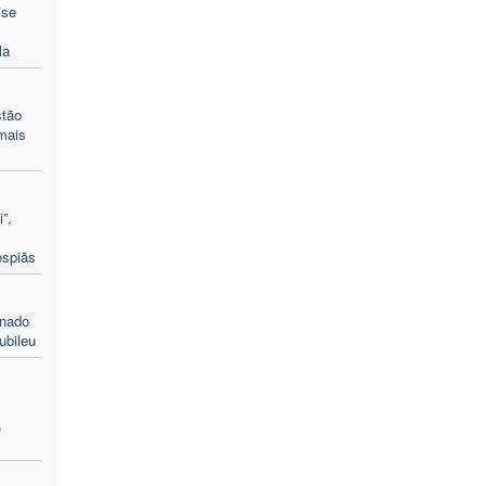
ise
la
stão
mais
”,
espiãs
enado
ubileu
,