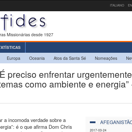
ITALIANO
EN
ras Missionárias desde 1927
TATÍSTICAS
Europa
Oceania
Atos da Santa Sé
Nomeações
Ne
preciso enfrentar urgentemente
temas como ambiente e energia” 
tar a incomoda verdade sobre a
AFEGANISTÃ
ergia”: é o que afirma Dom Chris
2017-03-24