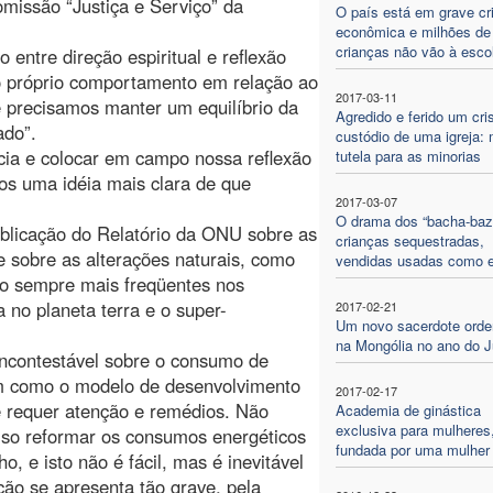
missão “Justiça e Serviço” da
O país está em grave cr
econômica e milhões de
crianças não vão à esco
entre direção espiritual e reflexão
o próprio comportamento em relação ao
2017-03-11
e precisamos manter um equilíbrio da
Agredido e ferido um cri
ado”.
custódio de uma igreja: 
ia e colocar em campo nossa reflexão
tutela para as minorias
os uma idéia mais clara de que
2017-03-07
O drama dos “bacha-bazi
licação do Relatório da ONU sobre as
crianças sequestradas,
 sobre as alterações naturais, como
vendidas usadas como 
ão sempre mais freqüentes nos
 no planeta terra e o super-
2017-02-21
Um novo sacerdote ord
na Mongólia no ano do J
incontestável sobre o consumo de
sim como o modelo de desenvolvimento
2017-02-17
 requer atenção e remédios. Não
Academia de ginástica
exclusiva para mulheres
so reformar os consumos energéticos
fundada por uma mulher
, e isto não é fácil, mas é inevitável
ão se apresenta tão grave, pela