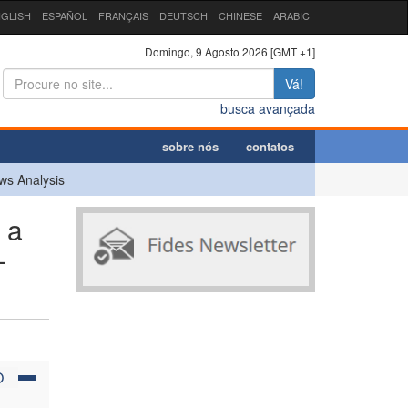
GLISH
ESPAÑOL
FRANÇAIS
DEUTSCH
CHINESE
ARABIC
Domingo, 9 Agosto 2026 [GMT +1]
Vá!
busca avançada
sobre nós
contatos
ws Analysis
 a
-
O