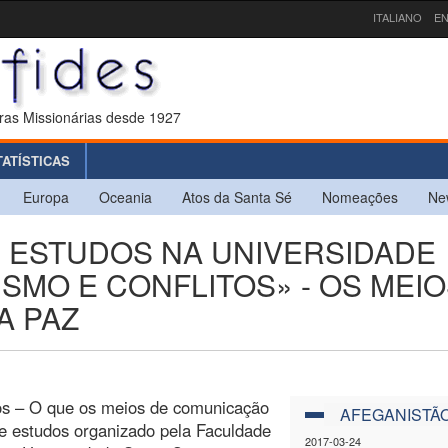
ITALIANO
EN
ras Missionárias desde 1927
TATÍSTICAS
Europa
Oceania
Atos da Santa Sé
Nomeações
Ne
DE ESTUDOS NA UNIVERSIDADE
SMO E CONFLITOS» - OS MEI
A PAZ
tos – O que os meios de comunicação
AFEGANISTÃ
de estudos organizado pela Faculdade
2017-03-24