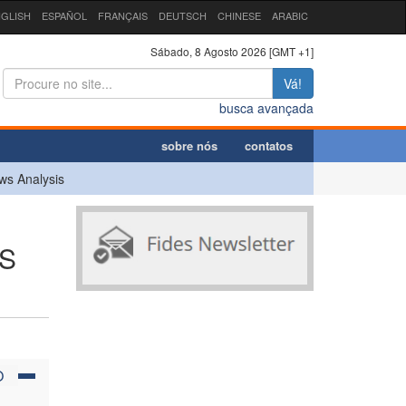
GLISH
ESPAÑOL
FRANÇAIS
DEUTSCH
CHINESE
ARABIC
Sábado, 8 Agosto 2026 [GMT +1]
Vá!
busca avançada
sobre nós
contatos
ws Analysis
OS
O