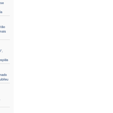
ise
la
stão
mais
”,
espiãs
enado
ubileu
,