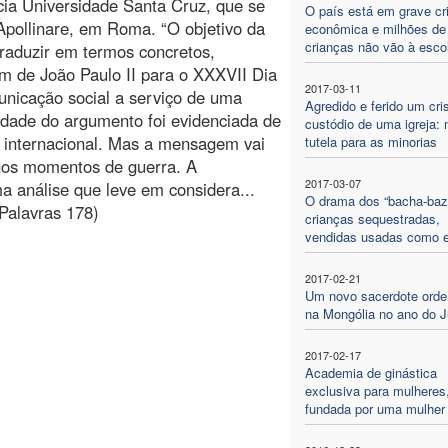
ícia Universidade Santa Cruz, que se
O país está em grave cr
Apollinare, em Roma. “O objetivo da
econômica e milhões de
crianças não vão à esco
traduzir em termos concretos,
em de João Paulo II para o XXXVII Dia
2017-03-11
nicação social a serviço de uma
Agredido e ferido um cri
alidade do argumento foi evidenciada de
custódio de uma igreja: 
 internacional. Mas a mensagem vai
tutela para as minorias
 nos momentos de guerra. A
2017-03-07
 análise que leve em considera...
O drama dos “bacha-bazi
 Palavras 178)
crianças sequestradas,
vendidas usadas como 
2017-02-21
Um novo sacerdote ord
na Mongólia no ano do J
2017-02-17
Academia de ginástica
exclusiva para mulheres
fundada por uma mulher