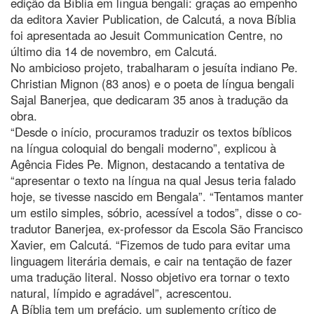
edição da Bíblia em língua bengali: graças ao empenho
da editora Xavier Publication, de Calcutá, a nova Bíblia
foi apresentada ao Jesuit Communication Centre, no
último dia 14 de novembro, em Calcutá.
No ambicioso projeto, trabalharam o jesuíta indiano Pe.
Christian Mignon (83 anos) e o poeta de língua bengali
Sajal Banerjea, que dedicaram 35 anos à tradução da
obra.
“Desde o início, procuramos traduzir os textos bíblicos
na língua coloquial do bengali moderno”, explicou à
Agência Fides Pe. Mignon, destacando a tentativa de
“apresentar o texto na língua na qual Jesus teria falado
hoje, se tivesse nascido em Bengala”. “Tentamos manter
um estilo simples, sóbrio, acessível a todos”, disse o co-
tradutor Banerjea, ex-professor da Escola São Francisco
Xavier, em Calcutá. “Fizemos de tudo para evitar uma
linguagem literária demais, e cair na tentação de fazer
uma tradução literal. Nosso objetivo era tornar o texto
natural, límpido e agradável”, acrescentou.
A Bíblia tem um prefácio, um suplemento crítico de