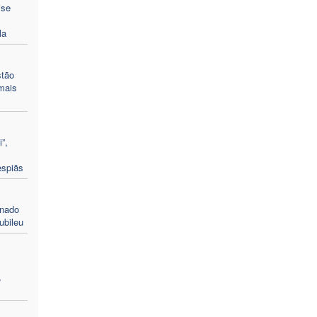
ise
la
stão
mais
”,
espiãs
enado
ubileu
,