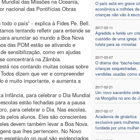
a Mundial das Missões na Oceania,
O país está em grave cr
tor nacional das Pontifícias Obras
econômica e milhões de
crianças não vão à esco
odo o país” - explica à Fides Pe. Bell.
2017-03-11
tamos tentando refletir para entende se
Agredido e ferido um cri
, para anunciar ao mundo a Boa Nova
custódio de uma igreja: 
anos das POM estão se ativando e
tutela para as minorias
l de sensibilização, como em ajudas
2017-03-07
s se concentrará na Zâmbia.
O drama dos “bacha-bazi
está nos contando muitas coisas sobre
crianças sequestradas,
s. Todos dizem que ver e compreender
vendidas usadas como 
o é muito importante, e aumenta a
2017-02-21
Um novo sacerdote ord
Infância, para celebrar o Dia Mundial
na Mongólia no ano do J
escolas estão fechadas para a pausa
ro, para celebrar o Dia. Nas escolas,
2017-02-17
da pelos alunos. Eles são conscientes
Academia de ginástica
exclusiva para mulheres
 eles devem também levar a Boa Nova.
fundada por uma mulher
agens que lhes pertencem. No Novo
m espetáculo no qual são evidenciados