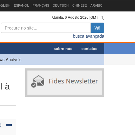
GLISH
ESPAÑOL
FRANÇAIS
DEUTSCH
CHINESE
ARABIC
Quinta, 6 Agosto 2026 [GMT +1]
Vá!
busca avançada
sobre nós
contatos
ws Analysis
l à
O