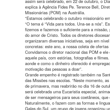
assim será celebrado, em 22 de outubro, o Di
explica à Agência Fides Pe. Terence Bell, Dire
Missionárias (POM) na Austrália.
“Estamos celebrando o outubro missionário em t
“O tema é “Vida para todos. Una-se a nós”. Es
fizemos e fazemos o suficiente para a missão
do amor de Cristo. Todos os diretores dioces
organizaram diversas iniciativas, seja em níve
concretas: este ano, a nossa coleta de oferta
Convidamos o diretor nacional das POM e ele 
aquele país, com estórias, fotografias e filme
aonde e como o dinheiro oferecido é empregad
motivação das pessoas a doar”.
Grande empenho é registrado também na Santa 
das Missões nas escolas. “Neste momento, as 
de primavera, mas reabrirão no dia 16 de outub
será celebrada uma Eucaristia especial, anima
de ser mensageiros para seus coetâneos, que
Naturalmente, o fazem com as formas e lingu
Gales do Sul, um grupo de jovens organizou u