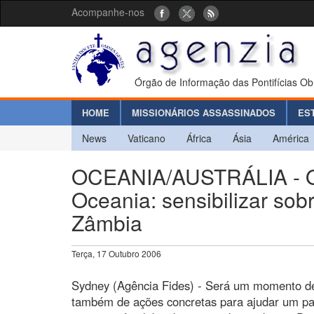
Acompanhe-nos
Órgão de Informação das Pontifícias Ob
HOME
MISSIONÁRIOS ASSASSINADOS
ES
News
Vaticano
África
Ásia
América
OCEANIA/AUSTRÁLIA - O 
Oceania: sensibilizar sob
Zâmbia
Terça, 17 Outubro 2006
Sydney (Agência Fides) - Será um momento de 
também de ações concretas para ajudar um paí