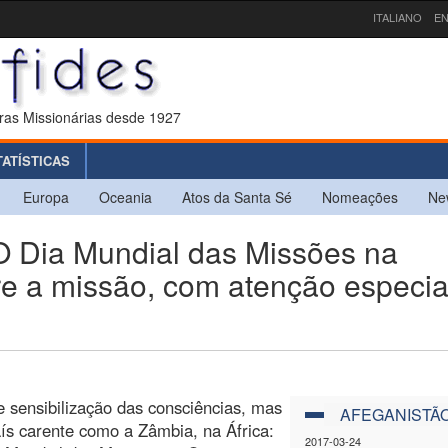
ITALIANO
EN
ras Missionárias desde 1927
TATÍSTICAS
Europa
Oceania
Atos da Santa Sé
Nomeações
Ne
Dia Mundial das Missões na
re a missão, com atenção especia
sensibilização das consciências, mas
AFEGANISTÃ
s carente como a Zâmbia, na África:
2017-03-24