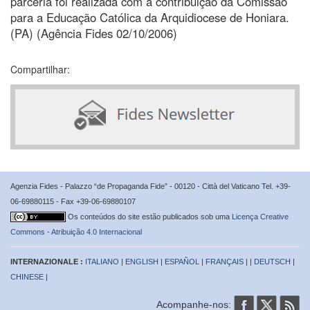
parceria foi realizada com a contribuição da Comissão
para a Educação Católica da Arquidiocese de Honiara.
(PA) (Agência Fides 02/10/2006)
Compartilhar:
Agenzia Fides - Palazzo “de Propaganda Fide” - 00120 - Città del Vaticano Tel. +39-
06-69880115 - Fax +39-06-69880107
Os conteúdos do site estão publicados sob uma
Licença Creative
Commons - Atribuição 4.0 Internacional
INTERNAZIONALE :
ITALIANO
|
ENGLISH
|
ESPAÑOL
|
FRANÇAIS
| |
DEUTSCH
|
CHINESE
|
Acompanhe-nos: