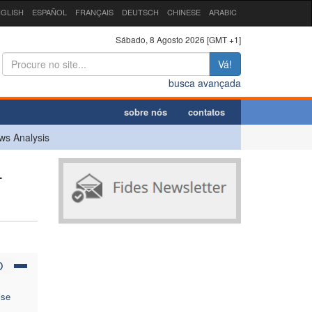
GLISH
ESPAÑOL
FRANÇAIS
DEUTSCH
CHINESE
ARABIC
Sábado, 8 Agosto 2026 [GMT +1]
Vá!
busca avançada
sobre nós
contatos
ws Analysis
-
O
ise