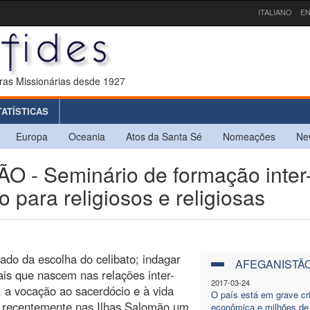
ITALIANO
EN
ras Missionárias desde 1927
TATÍSTICAS
Europa
Oceania
Atos da Santa Sé
Nomeações
Ne
- Seminário de formação inter
 para religiosos e religiosas
cado da escolha do celibato; indagar
AFEGANISTÃ
is que nascem nas relações inter-
2017-03-24
, a vocação ao sacerdócio e à vida
O país está em grave cr
se recentemente nas Ilhas Salomão um
econômica e milhões de