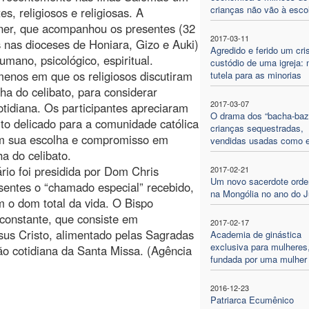
crianças não vão à esco
s, religiosos e religiosas. A
rner, que acompanhou os presentes (32
2017-03-11
s nas dioceses de Honiara, Gizo e Auki)
Agredido e ferido um cri
umano, psicológico, espiritual.
custódio de uma igreja: 
nos em que os religiosos discutiram
tutela para as minorias
a do celibato, para considerar
2017-03-07
otidiana. Os participantes apreciaram
O drama dos “bacha-bazi
o delicado para a comunidade católica
crianças sequestradas,
ém sua escolha e compromisso em
vendidas usadas como 
a do celibato.
rio foi presidida por Dom Chris
2017-02-21
Um novo sacerdote ord
sentes o “chamado especial” recebido,
na Mongólia no ano do J
 o dom total da vida. O Bispo
 constante, que consiste em
2017-02-17
sus Cristo, alimentado pelas Sagradas
Academia de ginástica
exclusiva para mulheres
ção cotidiana da Santa Missa. (Agência
fundada por uma mulher
2016-12-23
Patriarca Ecumênico