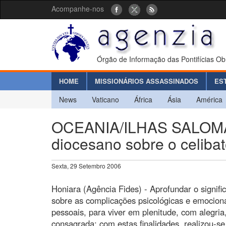
Acompanhe-nos
Órgão de Informação das Pontifícias Ob
HOME
MISSIONÁRIOS ASSASSINADOS
ES
News
Vaticano
África
Ásia
América
OCEANIA/ILHAS SALOMÃO 
diocesano sobre o celibato
Sexta, 29 Setembro 2006
Honiara (Agência Fides) - Aprofundar o signifi
sobre as complicações psicológicas e emociona
pessoais, para viver em plenitude, com alegria
consagrada: com estas finalidades, realizou-