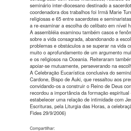
seminário inter-diocesano destinado a sacerdote
coordenadora dos trabalhos foi Irmã Marie Tu
religiosas e 65 entre sacerdotes e seminarista
a re-examinar a escolha do celibato em nível h
A assembléia examinou também casos e fenôme
sobre a vida consagrada, abandonando a escolh
problemas e obstáculos a se superar na vida c
muito o aprofundamento de um argumento muit
e os religiosos na Oceania. Reiteraram tamb
apoiar-se mutuamente, perseverando na escolh
A Celebração Eucarística conclusiva do seminá
Cardone, Bispo de Auki, que ressaltou aos pre
convidando-os a construir o Reino de Deus com
recordou a importância da formação espiritual
estabelecer uma relação de intimidade com Je
Escrituras, pela Liturgia das Horas, a celebra
Fides 29/9/2006)
Compartilhar: