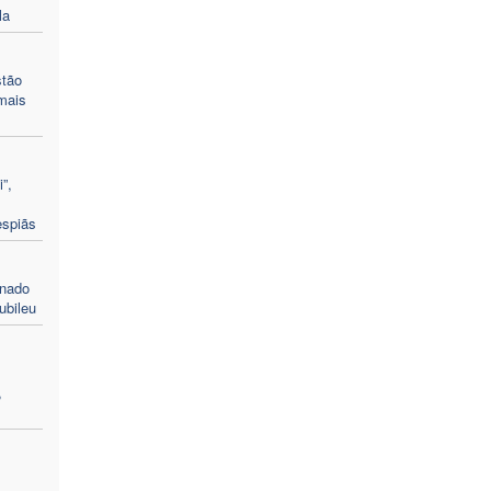
la
stão
mais
”,
espiãs
enado
ubileu
,