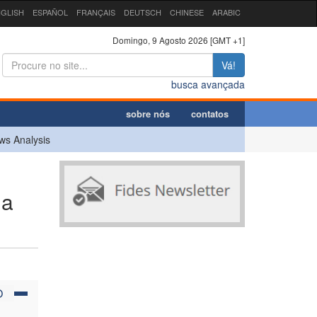
GLISH
ESPAÑOL
FRANÇAIS
DEUTSCH
CHINESE
ARABIC
Domingo, 9 Agosto 2026 [GMT +1]
Vá!
busca avançada
sobre nós
contatos
ws Analysis
ia
O