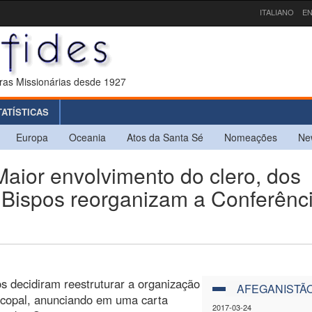
ITALIANO
EN
ras Missionárias desde 1927
TATÍSTICAS
Europa
Oceania
Atos da Santa Sé
Nomeações
Ne
or envolvimento do clero, dos
os Bispos reorganizam a Conferênc
os decidiram reestruturar a organização
AFEGANISTÃ
scopal, anunciando em uma carta
2017-03-24