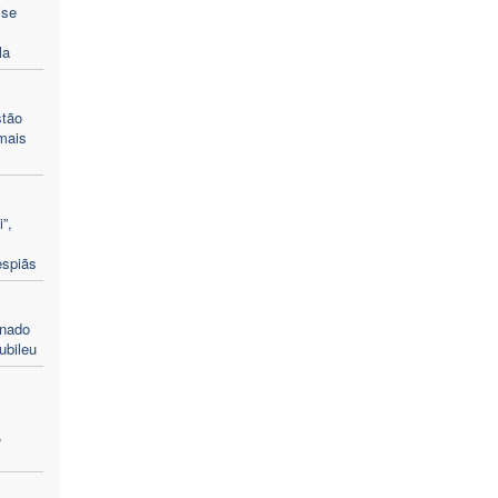
ise
la
stão
mais
”,
espiãs
enado
ubileu
,