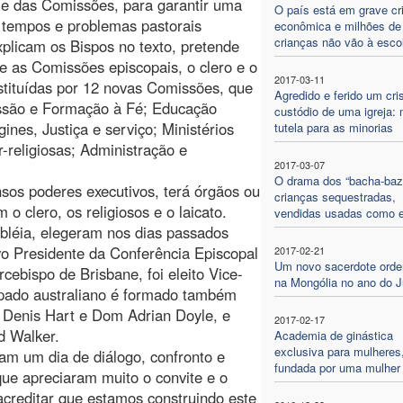
 e das Comissões, para garantir uma
O país está em grave cr
ir tempos e problemas pastorais
econômica e milhões de
crianças não vão à esco
xplicam os Bispos no texto, pretende
 as Comissões episcopais, o clero e o
2017-03-11
stituídas por 12 novas Comissões, que
Agredido e ferido um cri
Missão e Formação à Fé; Educação
custódio de uma igreja: 
ines, Justiça e serviço; Ministérios
tutela para as minorias
r-religiosas; Administração e
2017-03-07
O drama dos “bacha-bazi
sos poderes executivos, terá órgãos ou
crianças sequestradas,
o clero, os religiosos e o laicato.
vendidas usadas como 
bléia, elegeram nos dias passados
vo Presidente da Conferência Episcopal
2017-02-21
Um novo sacerdote ord
ebispo de Brisbane, foi eleito Vice-
na Mongólia no ano do J
pado australiano é formado também
 Denis Hart e Dom Adrian Doyle, e
2017-02-17
d Walker.
Academia de ginástica
exclusiva para mulheres
ram um dia de diálogo, confronto e
fundada por uma mulher
ue apreciaram muito o convite e o
creditar que estamos construindo este