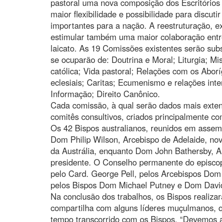
pastoral uma nova composição dos Escritórios
maior flexibilidade e possibilidade para discut
importantes para a nação. A reestruturação, e
estimular também uma maior colaboração entre
laicato. As 19 Comissões existentes serão sub
se ocuparão de: Doutrina e Moral; Liturgia; 
católica; Vida pastoral; Relações com os Aboríg
eclesiais; Caritas; Ecumenismo e relações inte
Informação; Direito Canônico.
Cada comissão, à qual serão dados mais exten
comitês consultivos, criados principalmente com 
Os 42 Bispos australianos, reunidos em assem
Dom Philip Wilson, Arcebispo de Adelaide, no
da Austrália, enquanto Dom John Bathersby, Arc
presidente. O Conselho permanente do episco
pelo Card. George Pell, pelos Arcebispos Dom
pelos Bispos Dom Michael Putney e Dom Davi
Na conclusão dos trabalhos, os Bispos realiza
compartilha com alguns líderes muçulmanos, q
tempo transcorrido com os Bispos. “Devemos a