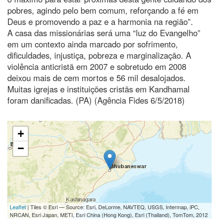
pobres, agindo pelo bem comum, reforçando a fé em
Deus e promovendo a paz e a harmonia na região”.
A casa das missionárias será uma “luz do Evangelho”
em um contexto ainda marcado por sofrimento,
dificuldades, injustiça, pobreza e marginalização. A
violência anticristã em 2007 e sobretudo em 2008
deixou mais de cem mortos e 56 mil desalojados.
Muitas igrejas e instituições cristãs em Kandhamal
foram danificadas. (PA) (Agência Fides 6/5/2018)
+
−
Leaflet
| Tiles © Esri — Source: Esri, DeLorme, NAVTEQ, USGS, Intermap, iPC,
NRCAN, Esri Japan, METI, Esri China (Hong Kong), Esri (Thailand), TomTom, 2012