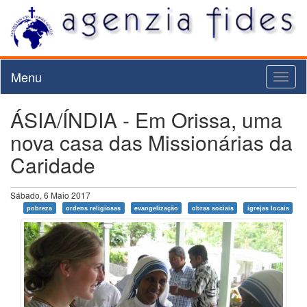
Menu
Toggl
naviga
ÁSIA/ÍNDIA - Em Orissa, uma
nova casa das Missionárias da
Caridade
Sábado, 6 Maio 2017
pobreza
ordens religiosas
evangelização
obras sociais
igrejas locais