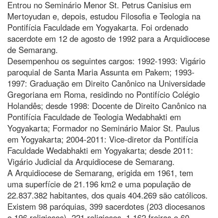
Entrou no Seminário Menor St. Petrus Canisius em
Mertoyudan e, depois, estudou Filosofia e Teologia na
Pontifícia Faculdade em Yogyakarta. Foi ordenado
sacerdote em 12 de agosto de 1992 para a Arquidiocese
de Semarang.
Desempenhou os seguintes cargos: 1992-1993: Vigário
paroquial de Santa Maria Assunta em Pakem; 1993-
1997: Graduação em Direito Canônico na Universidade
Gregoriana em Roma, residindo no Pontifício Colégio
Holandês; desde 1998: Docente de Direito Canônico na
Pontifícia Faculdade de Teologia Wedabhakti em
Yogyakarta; Formador no Seminário Maior St. Paulus
em Yogyakarta; 2004-2011: Vice-diretor da Pontifícia
Faculdade Wedabhakti em Yogyakarta; desde 2011:
Vigário Judicial da Arquidiocese de Semarang.
A Arquidiocese de Semarang, erigida em 1961, tem
uma superfície de 21.196 km2 e uma população de
22.837.382 habitantes, dos quais 404.269 são católicos.
Existem 98 paróquias, 399 sacerdotes (203 diocesanos
e 196 religiosos), 221 religiosos, 1.162 freiras e 60