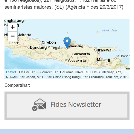
seminaristas maiores. (SL) (Agência Fides 20/3/2017)
+
−
Leaflet
| Tiles © Esri — Source: Esri, DeLorme, NAVTEQ, USGS, Intermap, iPC,
NRCAN, Esri Japan, METI, Esri China (Hong Kong), Esri (Thailand), TomTom, 2012
Compartilhar: