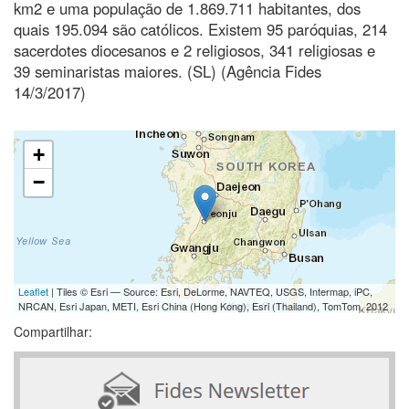
km2 e uma população de 1.869.711 habitantes, dos
quais 195.094 são católicos. Existem 95 paróquias, 214
sacerdotes diocesanos e 2 religiosos, 341 religiosas e
39 seminaristas maiores. (SL) (Agência Fides
14/3/2017)
+
−
Leaflet
| Tiles © Esri — Source: Esri, DeLorme, NAVTEQ, USGS, Intermap, iPC,
NRCAN, Esri Japan, METI, Esri China (Hong Kong), Esri (Thailand), TomTom, 2012
Compartilhar: