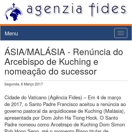
Menu
Toggl
naviga
ÁSIA/MALÁSIA - Renúncia do
Arcebispo de Kuching e
nomeação do sucessor
Segunda, 6 Março 2017
Cidade do Vaticano (Agência Fides) – Em 4 de março
de 2017, o Santo Padre Francisco aceitou a renúncia ao
governo pastoral da arquidiocese de Kuching (Malásia),
apresentada por Dom John Ha Tiong Hock. O Santo
Padre nomeou como Arcebispo de Kuching Dom Simon
Poh Hoon Seng, até o momento Bispo titular de