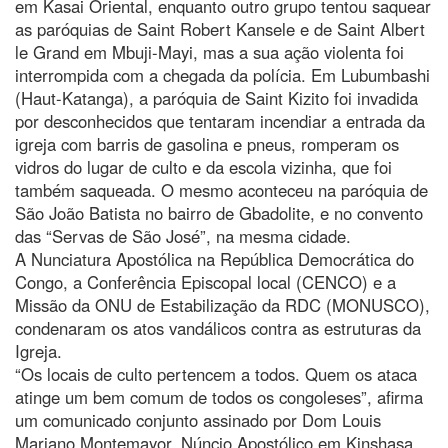
em Kasai Oriental, enquanto outro grupo tentou saquear
as paróquias de Saint Robert Kansele e de Saint Albert
le Grand em Mbuji-Mayi, mas a sua ação violenta foi
interrompida com a chegada da polícia. Em Lubumbashi
(Haut-Katanga), a paróquia de Saint Kizito foi invadida
por desconhecidos que tentaram incendiar a entrada da
igreja com barris de gasolina e pneus, romperam os
vidros do lugar de culto e da escola vizinha, que foi
também saqueada. O mesmo aconteceu na paróquia de
São João Batista no bairro de Gbadolite, e no convento
das “Servas de São José”, na mesma cidade.
A Nunciatura Apostólica na República Democrática do
Congo, a Conferência Episcopal local (CENCO) e a
Missão da ONU de Estabilização da RDC (MONUSCO),
condenaram os atos vandálicos contra as estruturas da
Igreja.
“Os locais de culto pertencem a todos. Quem os ataca
atinge um bem comum de todos os congoleses”, afirma
um comunicado conjunto assinado por Dom Louis
Mariano Montemayor, Núncio Apostólico em Kinshasa,