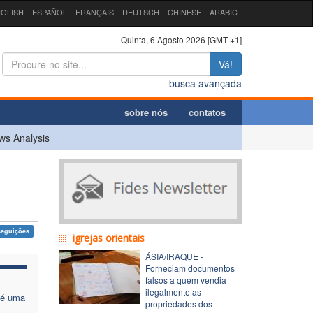
GLISH
ESPAÑOL
FRANÇAIS
DEUTSCH
CHINESE
ARABIC
Quinta, 6 Agosto 2026 [GMT +1]
Vá!
busca avançada
sobre nós
contatos
ws Analysis
seguições
igrejas orientais
ÁSIA/IRAQUE -
Forneciam documentos
falsos a quem vendia
ilegalmente as
 é uma
propriedades dos