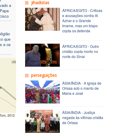
jihadistas
vado a
 Papa
ÁFRICA/EGITO - Críticas
e acusações contra Al
cisco
Azhar e o Grande
Imame, mas um bispo
copta os defende
ligião
co que
os e os
ÁFRICA/EGITO - Outro
cristão copta morto no
norte do Sinai
perseguições
ÁSIA/ÍNDIA - A Igreja de
Orissa sob o manto de
Maria e José
ÁSIA/ÍNDIA - Justiça
mTom, 2012
negada às vítimas cristãs
de Orissa