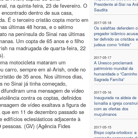
Presidente al-Sisi na Ar
onal, na quinta-feira, 23 de fevereiro. O
Saudita
i encontrado dentro de sua casa,
da. É o terceiro cristão copta morto em
2017-05-18
 nas últimas 48 horas, e o sétimo
Os salafitas defendem o
ato na península do Sinai nas últimas
pregador islâmico acusa
ter definido os cristãos 
anas. Um copta de 65 anos e o filho
judeus como “infiéis”
ish na madrugada de quarta-feira, 22
s).
2017-05-17
numa motocicleta mataram um
A Unesco proclamará
património mundial da
seu carro, sempre em al-Arish, onde no
humanidade o “Caminho
cristão de 35 anos. Nos últimos dias,
Sagrada Família”
s no Sinai já tinha começado,
) difundiram uma mensagem de vídeo
2017-05-16
olência contra os coptas, definidos
Inaugurada na aldeia de
Ismailia a igreja constru
mensagem de vídeo exaltava a figura de
com as ofertas dos
a que em 11 de dezembro passado se
muçulmanos
 edifícios eclesiásticos adjacente à
9 pessoas. (GV) (Agência Fides
2017-05-15
Bispo copta-ortodoxo: a
comissão permanente d