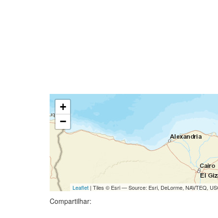
+
−
Leaflet
| Tiles © Esri — Source: Esri, DeLorme, NAVTEQ, USG
Compartilhar: