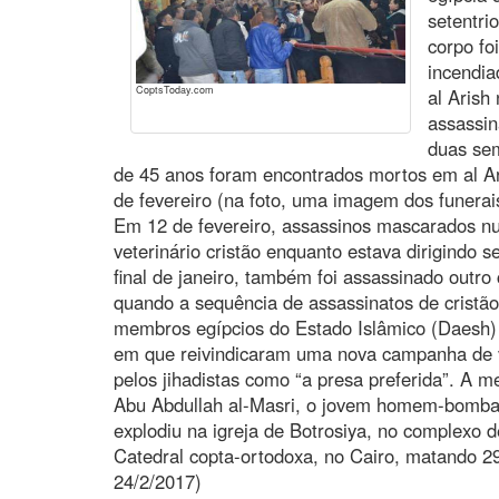
setentri
corpo fo
incendia
CoptsToday.com
al Arish
assassin
duas sem
de 45 anos foram encontrados mortos em al Ar
de fevereiro (na foto, uma imagem dos funerai
Em 12 de fevereiro, assassinos mascarados 
veterinário cristão enquanto estava dirigindo 
final de janeiro, também foi assassinado outro 
quando a sequência de assassinatos de cristão
membros egípcios do Estado Islâmico (Daesh
em que reivindicaram uma nova campanha de vi
pelos jihadistas como “a presa preferida”. A 
Abu Abdullah al-Masri, o jovem homem-bomb
explodiu na igreja de Botrosiya, no complexo de
Catedral copta-ortodoxa, no Cairo, matando 2
24/2/2017)