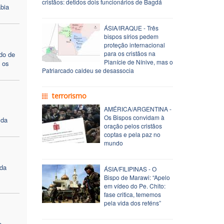
cristãos: detidos dois funcionários de Bagdá
ábia
ÁSIA/IRAQUE - Três
bispos sírios pedem
proteção internacional
para os cristãos na
do de
Planície de Nínive, mas o
e os
Patriarcado caldeu se desassocia
terrorismo
AMÉRICA/ARGENTINA -
Os Bispos convidam à
 da
oração pelos cristãos
coptas e pela paz no
mundo
ída
ÁSIA/FILIPINAS - O
Bispo de Marawi: “Apelo
em vídeo do Pe. Chito:
fase critica, tememos
pela vida dos reféns”
o