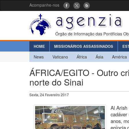
Acompanhe-nos
Órgão de Informação das Pontifícias Ob
HOME
MISSIONÁRIOS ASSASSINADOS
ES
News
Vaticano
África
Ásia
América
ÁFRICA/EGITO - Outro cri
norte do Sinai
Sexta, 24 Fevereiro 2017
Al Arish
cadáver 
anos, mo
egípcia d