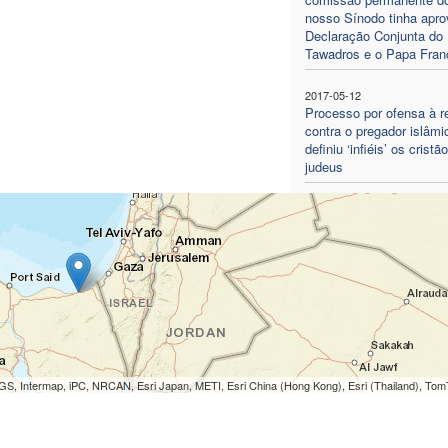
nosso Sínodo tinha apro
Declaração Conjunta do
Tawadros e o Papa Fran
2017-05-12
Processo por ofensa à re
contra o pregador islâmi
definiu ‘infiéis’ os cristã
judeus
S, Intermap, iPC, NRCAN, Esri Japan, METI, Esri China (Hong Kong), Esri (Thailand), To