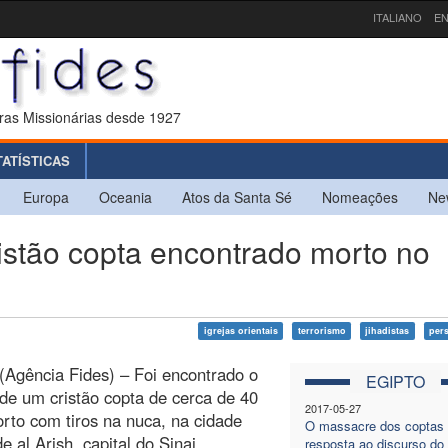
ITALIANO
EN
ras Missionárias desde 1927
TATÍSTICAS
Europa
Oceania
Atos da Santa Sé
Nomeações
Ne
stão copta encontrado morto no
igrejas orientais
terrorismo
jihadistas
per
 (Agência Fides) – Foi encontrado o
EGIPTO
de um cristão copta de cerca de 40
2017-05-27
rto com tiros na nuca, na cidade
O massacre dos coptas
e al Arish, capital do Sinai
resposta ao discurso do