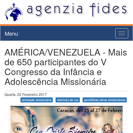
Menu
Toggl
naviga
AMÉRICA/VENEZUELA - Mais
de 650 participantes do V
Congresso da Infância e
Adolescência Missionária
Quarta, 22 Fevereiro 2017
animação missionária
meninos de rua
pontifícias obras missionárias