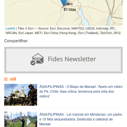
Leaflet
| Tiles © Esri — Source: Esri, DeLorme, NAVTEQ, USGS, Intermap, iPC,
NRCAN, Esri Japan, METI, Esri China (Hong Kong), Esri (Thailand), TomTom, 2012
Compartilhar:
islã
ÁSIA/FILIPINAS - O Bispo de Marawi: “Apelo em vídeo
do Pe. Chito: fase critica, tememos pela vida dos
reféns”
ÁSIA/FILIPINAS - Lei marcial em Mindanao: um padre
e 15 fiéis sequestrados. Destruída a catedral de
Marawi