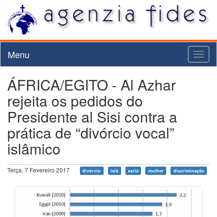
Menu
Toggl
naviga
ÁFRICA/EGITO - Al Azhar
rejeita os pedidos do
Presidente al Sisi contra a
prática de “divórcio vocal”
islâmico
Terça, 7 Fevereiro 2017
divórcio
islã
xariá
mulher
discriminação