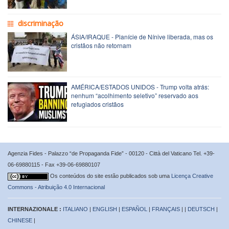
discriminação
ÁSIA/IRAQUE - Planície de Nínive liberada, mas os
cristãos não retornam
AMÉRICA/ESTADOS UNIDOS - Trump volta atrás:
nenhum “acolhimento seletivo” reservado aos
refugiados cristãos
Agenzia Fides - Palazzo “de Propaganda Fide” - 00120 - Città del Vaticano Tel. +39-
06-69880115 - Fax +39-06-69880107
Os conteúdos do site estão publicados sob uma
Licença Creative
Commons - Atribuição 4.0 Internacional
INTERNAZIONALE :
ITALIANO
|
ENGLISH
|
ESPAÑOL
|
FRANÇAIS
| |
DEUTSCH
|
CHINESE
|