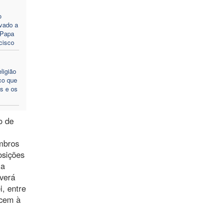
o
vado a
 Papa
cisco
ligião
co que
os e os
o de
embros
osições
 a
verá
i, entre
ncem à