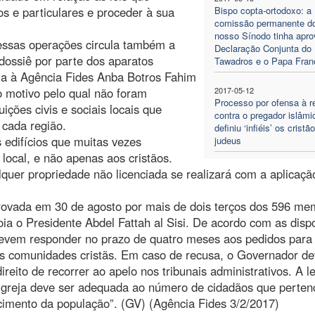
s e particulares e proceder à sua
Bispo copta-ortodoxo: a
comissão permanente d
nosso Sínodo tinha apro
essas operações circula também a
Declaração Conjunta do
dossiê por parte dos aparatos
Tawadros e o Papa Fran
ma à Agência Fides Anba Botros Fahim
o motivo pelo qual não foram
2017-05-12
Processo por ofensa à re
ições civis e sociais locais que
contra o pregador islâmi
 cada região.
definiu ‘infiéis’ os cristã
 edifícios que muitas vezes
judeus
ocal, e não apenas aos cristãos.
quer propriedade não licenciada se realizará com a aplicaçã
aprovada em 30 de agosto por mais de dois terços dos 596 m
ia o Presidente Abdel Fattah al Sisi. De acordo com as disp
devem responder no prazo de quatro meses aos pedidos para
as comunidades cristãs. Em caso de recusa, o Governador de
eito de recorrer ao apelo nos tribunais administrativos. A le
a igreja deve ser adequada ao número de cidadãos que perte
cimento da população”. (GV) (Agência Fides 3/2/2017)