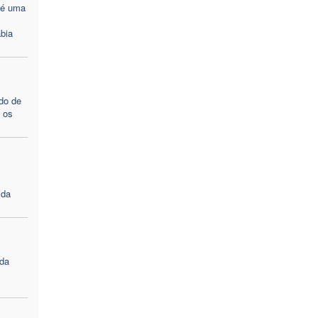
 é uma
ábia
do de
e os
 da
ída