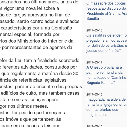
construídos nos últimos anos, antes de
O massacre dos coptas
m vigor uma nova lei sobre a
resposta ao discurso do
Presidente al-Sisi na Ar
ão de igrejas aprovada no final de
Saudita
assado, serão controlados e avaliados
 características por uma Comissão
2017-05-18
ental especial, formada por
Os salafitas defendem o
rios dos Ministérios do Interior e da
pregador islâmico acusa
ter definido os cristãos 
 por representantes de agentes da
judeus como “infiéis”
ferida Lei, tem a finalidade sobretudo
2017-05-17
iferentes atividades, construídos por
A Unesco proclamará
património mundial da
ei que regulamenta a matéria desde 30
humanidade o “Caminho
ncia de referências legislativas
Sagrada Família”
ristãs, para ir ao encontro das próprias
 edifícios de culto, mas também casas
2017-05-16
ultam sem as licenças agora
Inaugurada na aldeia de
Ismailia a igreja constru
gor nos últimos meses.
com as ofertas dos
istãs, foi pedido que forneçam à
muçulmanos
dos imóveis que pertencem às
uidade em relação às leis que
2017-05-15