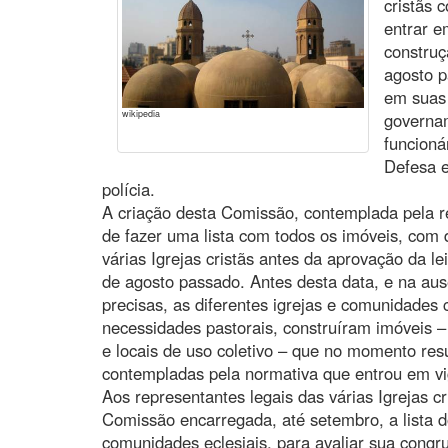
cristãs 
entrar e
construç
agosto p
em suas
wikipedia
governam
funcioná
Defesa e
polícia.
A criação desta Comissão, contemplada pela re
de fazer uma lista com todos os imóveis, com d
várias Igrejas cristãs antes da aprovação da l
de agosto passado. Antes desta data, e na ausê
precisas, as diferentes igrejas e comunidades c
necessidades pastorais, construíram imóveis –
e locais de uso coletivo – que no momento res
contempladas pela normativa que entrou em vi
Aos representantes legais das várias Igrejas cr
Comissão encarregada, até setembro, a lista 
comunidades eclesiais, para avaliar sua congr