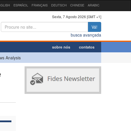
GLISH
ESPAÑOL
FRANÇAIS
DEUTSCH
CHINESE
ARABIC
Sexta, 7 Agosto 2026 [GMT +1]
Vá!
busca avançada
sobre nós
contatos
ws Analysis
e