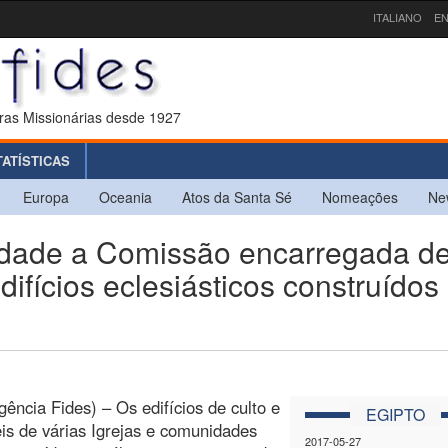
ITALIANO
EN
ras Missionárias desde 1927
TATÍSTICAS
Europa
Oceania
Atos da Santa Sé
Nomeações
Ne
idade a Comissão encarregada d
difícios eclesiásticos construídos
gência Fides) – Os edifícios de culto e
EGIPTO
is de várias Igrejas e comunidades
2017-05-27