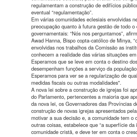
regulamentam a construção de edifícios público
eventual “regulamentação”.
Em várias comunidades eclesiais envolvidas n
preocupação quanto à futura gestão de todo o 
governamentais: “Nós nos perguntamos”, afir
Awad Hanna, Bispo copta-católico de Minya, “
envolvidas nos trabalhos da Comissão as institu
conhecem a realidade das várias situações em
Esperamos que se leve em conta o destino dos
desempenham funções a serviço da população l
Esperamos para ver se a regularização de qual
medidas fiscais ou outras modalidades".
A nova lei sobre a construção de igrejas foi 
do Parlamento, pertencentes a maioria que apo
da nova lei, os Governadores das Províncias 
construção de novas igrejas apresentados pel
motivar a sua decisão e, a comunidade tem o dir
outras coisas, estabelece que “a superfície d
comunidade cristã, e deve ter em conta o cres