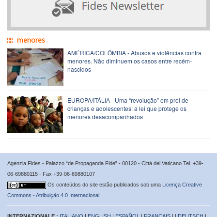
menores
AMÉRICA/COLÔMBIA - Abusos e violências contra
menores. Não diminuem os casos entre recém-
nascidos
EUROPA/ITÁLIA - Uma “revolução” em prol de
crianças e adolescentes: a lei que protege os
menores desacompanhados
Agenzia Fides - Palazzo “de Propaganda Fide” - 00120 - Città del Vaticano Tel. +39-
06-69880115 - Fax +39-06-69880107
Os conteúdos do site estão publicados sob uma
Licença Creative
Commons - Atribuição 4.0 Internacional
INTERNAZIONALE :
ITALIANO
|
ENGLISH
|
ESPAÑOL
|
FRANÇAIS
| |
DEUTSCH
|