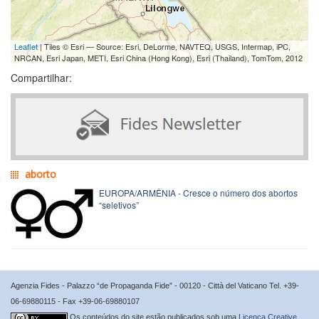
Leaflet
| Tiles © Esri — Source: Esri, DeLorme, NAVTEQ, USGS, Intermap, iPC,
NRCAN, Esri Japan, METI, Esri China (Hong Kong), Esri (Thailand), TomTom, 2012
Compartilhar:
aborto
EUROPA/ARMÊNIA - Cresce o número dos abortos
“seletivos”
Agenzia Fides - Palazzo “de Propaganda Fide” - 00120 - Città del Vaticano Tel. +39-
06-69880115 - Fax +39-06-69880107
Os conteúdos do site estão publicados sob uma
Licença Creative