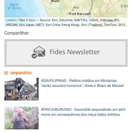
Leaflet
| Tiles © Esri — Source: Esri, DeLorme, NAVTEQ, USGS, Intermap, iPC,
NRCAN, Esri Japan, METI, Esri China (Hong Kong), Esri (Thailand), TomTom, 2012
Compartilhar:
sequestros
ÁSIA/FILIPINAS - Reféns cristãos em Mindanao
“serão escudos humanos”, disse o Bispo de Marawi
ÁFRICA/BURUNDI - Sacerdote sequestrado em abril
morre em consequência dos maus-tratos sofridos