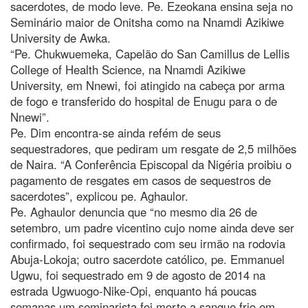
sacerdotes, de modo leve. Pe. Ezeokana ensina seja no
Seminário maior de Onitsha como na Nnamdi Azikiwe
University de Awka.
“Pe. Chukwuemeka, Capelão do San Camillus de Lellis
College of Health Science, na Nnamdi Azikiwe
University, em Nnewi, foi atingido na cabeça por arma
de fogo e transferido do hospital de Enugu para o de
Nnewi”.
Pe. Dim encontra-se ainda refém de seus
sequestradores, que pediram um resgate de 2,5 milhões
de Naira. “A Conferência Episcopal da Nigéria proibiu o
pagamento de resgates em casos de sequestros de
sacerdotes”, explicou pe. Aghaulor.
Pe. Aghaulor denuncia que “no mesmo dia 26 de
setembro, um padre vicentino cujo nome ainda deve ser
confirmado, foi sequestrado com seu irmão na rodovia
Abuja-Lokoja; outro sacerdote católico, pe. Emmanuel
Ugwu, foi sequestrado em 9 de agosto de 2014 na
estrada Ugwuogo-Nike-Opi, enquanto há poucas
semanas um seminarista foi morto a sangue frio em