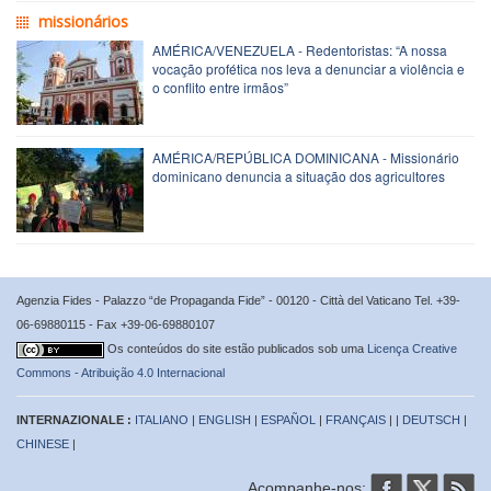
missionários
AMÉRICA/VENEZUELA - Redentoristas: “A nossa
vocação profética nos leva a denunciar a violência e
o conflito entre irmãos”
AMÉRICA/REPÚBLICA DOMINICANA - Missionário
dominicano denuncia a situação dos agricultores
Agenzia Fides - Palazzo “de Propaganda Fide” - 00120 - Città del Vaticano Tel. +39-
06-69880115 - Fax +39-06-69880107
Os conteúdos do site estão publicados sob uma
Licença Creative
Commons - Atribuição 4.0 Internacional
INTERNAZIONALE :
ITALIANO
|
ENGLISH
|
ESPAÑOL
|
FRANÇAIS
| |
DEUTSCH
|
CHINESE
|
Acompanhe-nos: