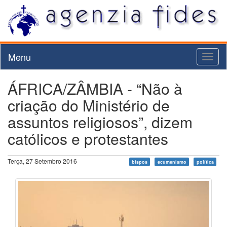
Menu
Toggl
naviga
ÁFRICA/ZÂMBIA - “Não à
criação do Ministério de
assuntos religiosos”, dizem
católicos e protestantes
Terça, 27 Setembro 2016
bispos
ecumenismo
política