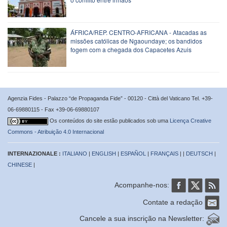
ÁFRICA/REP. CENTRO-AFRICANA - Atacadas as
missões católicas de Ngaoundaye; os bandidos
fogem com a chegada dos Capacetes Azuis
Agenzia Fides - Palazzo “de Propaganda Fide” - 00120 - Città del Vaticano Tel. +39-
06-69880115 - Fax +39-06-69880107
Os conteúdos do site estão publicados sob uma
Licença Creative
Commons - Atribuição 4.0 Internacional
INTERNAZIONALE :
ITALIANO
|
ENGLISH
|
ESPAÑOL
|
FRANÇAIS
| |
DEUTSCH
|
CHINESE
|
Acompanhe-nos:
Contate a redação
Cancele a sua inscrição na Newsletter: