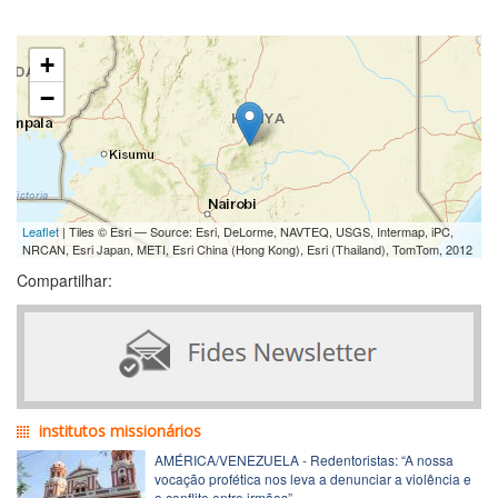
+
−
Leaflet
| Tiles © Esri — Source: Esri, DeLorme, NAVTEQ, USGS, Intermap, iPC,
NRCAN, Esri Japan, METI, Esri China (Hong Kong), Esri (Thailand), TomTom, 2012
Compartilhar:
institutos missionários
AMÉRICA/VENEZUELA - Redentoristas: “A nossa
vocação profética nos leva a denunciar a violência e
o conflito entre irmãos”