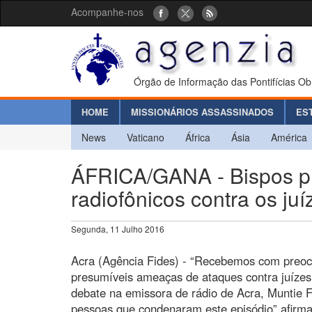
Acompanhe-nos
Órgão de Informação das Pontifícias Ob
HOME
MISSIONÁRIOS ASSASSINADOS
ES
News
Vaticano
África
Ásia
América
ÁFRICA/GANA - Bispos p
radiofônicos contra os juí
Segunda, 11 Julho 2016
Acra (Agência Fides) - “Recebemos com preoc
presumíveis ameaças de ataques contra juízes 
debate na emissora de rádio de Acra, Muntie 
pessoas que condenaram este episódio” afirm