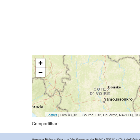
+
−
Leaflet
| Tiles © Esri — Source: Esri, DeLorme, NAVTEQ, USG
Compartilhar:
Agenzia Fides - Palazzo “de Propaganda Fide” - 00120 - Città del Vat