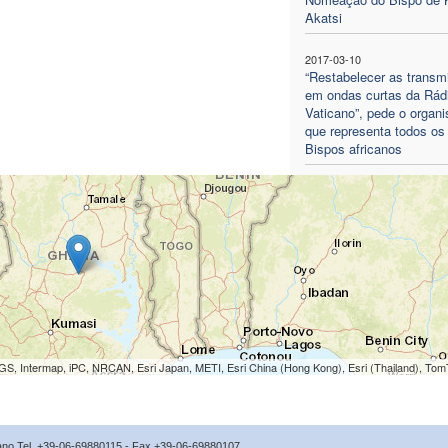
Akatsi
2017-03-10
“Restabelecer as transm
em ondas curtas da Rád
Vaticano”, pede o organ
que representa todos os
Bispos africanos
S, Intermap, iPC, NRCAN, Esri Japan, METI, Esri China (Hong Kong), Esri (Thailand), To
icano Tel. +39-06-69880115 - Fax +39-06-69880107