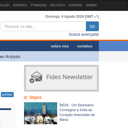
GLISH
ESPAÑOL
FRANÇAIS
DEUTSCH
CHINESE
ARABIC
Domingo, 9 Agosto 2026 [GMT +1]
Vá!
busca avançada
sobre nós
contatos
ws Analysis
política
bispos
ÍNDIA - Um Salesiano:
Consagrar a Índia ao
Coração Imaculado de
Maria
s