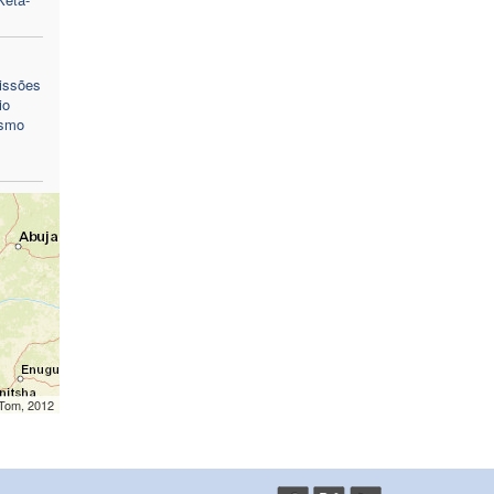
issões
io
ismo
mTom, 2012