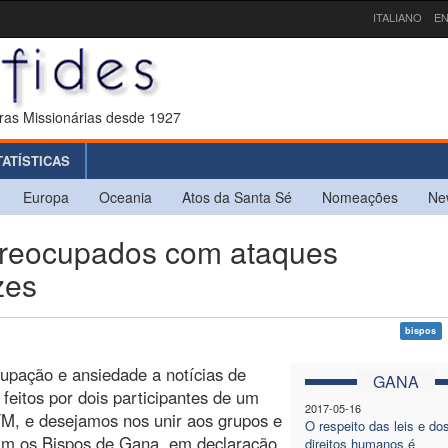
ITALIANO
EN
ras Missionárias desde 1927
TATÍSTICAS
Europa
Oceania
Atos da Santa Sé
Nomeações
Ne
reocupados com ataques
zes
bispos
upação e ansiedade a notícias de
GANA
feitos por dois participantes de um
2017-05-16
FM, e desejamos nos unir aos grupos e
O respeito das leis e do
am os Bispos de Gana, em declaração
direitos humanos é