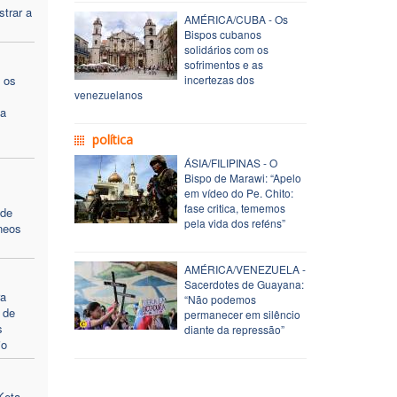
trar a
AMÉRICA/CUBA - Os
Bispos cubanos
solidários com os
sofrimentos e as
 os
incertezas dos
venezuelanos
na
política
ÁSIA/FILIPINAS - O
Bispo de Marawi: “Apelo
em vídeo do Pe. Chito:
fase critica, tememos
de
pela vida dos reféns”
neos
AMÉRICA/VENEZUELA -
Sacerdotes de Guayana:
ra
“Não podemos
 de
permanecer em silêncio
s
diante da repressão”
io
Keta-