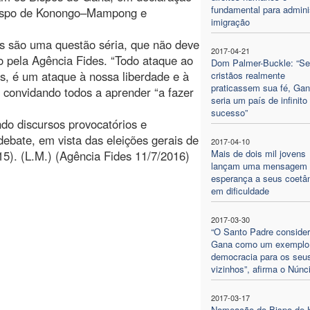
fundamental para adminis
bispo de Konongo–Mampong e
imigração
 são uma questão séria, que não deve
2017-04-21
o pela Agência Fides. “Todo ataque ao
Dom Palmer-Buckle: “Se
aís, é um ataque à nossa liberdade e à
cristãos realmente
praticassem sua fé, Ga
convidando todos a aprender “a fazer
seria um país de infinito
sucesso”
do discursos provocatórios e
debate, em vista das eleições gerais de
2017-04-10
Mais de dois mil jovens
5). (L.M.) (Agência Fides 11/7/2016)
lançam uma mensagem 
esperança a seus coetâ
em dificuldade
2017-03-30
“O Santo Padre conside
Gana como um exemplo
democracia para os seu
vizinhos”, afirma o Núnc
2017-03-17
Nomeação do Bispo de 