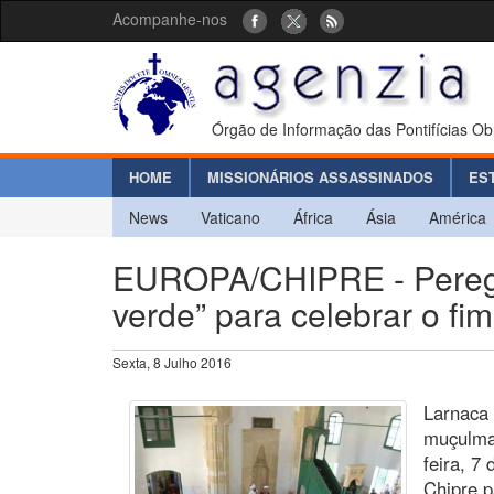
Acompanhe-nos
Órgão de Informação das Pontifícias Ob
HOME
MISSIONÁRIOS ASSASSINADOS
ES
News
Vaticano
África
Ásia
América
EUROPA/CHIPRE - Peregr
verde” para celebrar o f
Sexta, 8 Julho 2016
Larnaca 
muçulma
feira, 7 
Chipre p