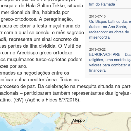
fim do Ramadã
esquita de Hala Sultan Tekke, situada
 meridional da ilha, habitada por
2015-07-10
s greco-ortodoxos. A peregrinação,
Os Bispos Latinos das r
a para celebrar a festa muçulmana do
árabes: no Ano Santo,
itr com a qual se conclui o mês sagrado
redescobrir as obras de
misericórdia
ã, representa um sinal concreto da
s partes da ilha dividida. O Mufti de
2013-03-22
do com o Arcebispo greco-ortodoxo
EUROPA/CHIPRE – Da
nos muçulmanos turco-cipriotas podem
religiões, uma contribui
valores para combater a 
ezes por ano.
financeira
tomadas as negociações entre os
nificar a ilha mediterrânea. Todas as
 processo de paz. Da celebração na mesquita situada na part
rnacionais – participaram também representantes das Igrejas
latino. (GV) (Agência Fides 8/7/2016).