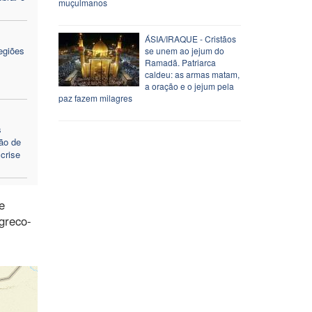
muçulmanos
ÁSIA/IRAQUE - Cristãos
egiões
se unem ao jejum do
Ramadã. Patriarca
caldeu: as armas matam,
a oração e o jejum pela
paz fazem milagres
s
ção de
crise
e
 greco-