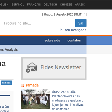
GLISH
ESPAÑOL
FRANÇAIS
DEUTSCH
CHINESE
ARABIC
Sábado, 8 Agosto 2026 [GMT +1]
Vá!
busca avançada
sobre nós
contatos
ws Analysis
ha
ramadã
ramadã
ÁSIA/PAQUISTÃO -
Plantar oliveiras nas
madrassas e quebrar o
jejum juntos: iniciativas
a além
de cristãos e
ebrar o