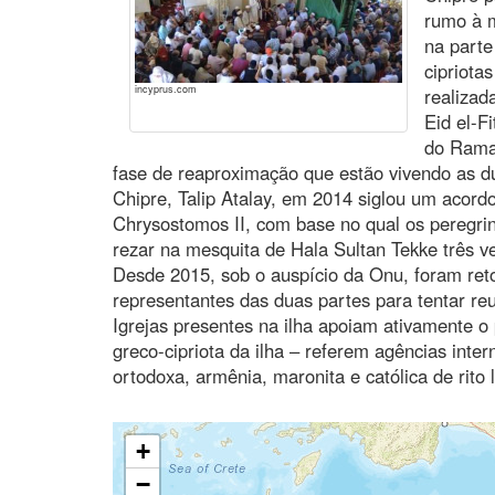
rumo à m
na parte
cipriota
incyprus.com
realizad
Eid el-F
do Ramad
fase de reaproximação que estão vivendo as dua
Chipre, Talip Atalay, em 2014 siglou um acor
Chrysostomos II, com base no qual os peregri
rezar na mesquita de Hala Sultan Tekke três v
Desde 2015, sob o auspício da Onu, foram re
representantes das duas partes para tentar reu
Igrejas presentes na ilha apoiam ativamente o
greco-cipriota da ilha – referem agências inte
ortodoxa, armênia, maronita e católica de rito 
+
−