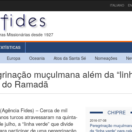
ITALIANO
EN
ras Missionárias desde 1927
TATÍSTICAS
Europa
Oceania
Atos da Santa Sé
Nomeações
Ne
inação muçulmana além da “lin
im do Ramadã
(Agência Fides) – Cerca de mil
CHIPRE
nos turcos atravessaram na quinta-
2016-07-08
de julho, a “linha verde” que divide
Peregrinação muçulman
ara participar de uma peregrinação
da “linha verde” para cel