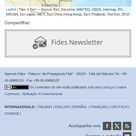
Leaflet
| Tiles © Esri — Source: Esri, DeLorme, NAVTEQ, USGS, Intermap, iPC,
NRCAN, Esri Japan, METI, Esri China (Hong Kong), Esri (Thailand), TomTom, 2012
Compartilhar:
Agenzia Fides - Palazzo “de Propaganda Fide” - 00120 - Città del Vaticano Tel. +39-
06-69880115 - Fax +39-06-69880107
Os conteúdos do site estão publicados sob uma
Licença Creative
Commons - Atribuição 4.0 Internacional
INTERNAZIONALE :
ITALIANO
|
ENGLISH
|
ESPAÑOL
|
FRANÇAIS
| |
DEUTSCH
|
CHINESE
|
Acompanhe-nos:
Contate a redação